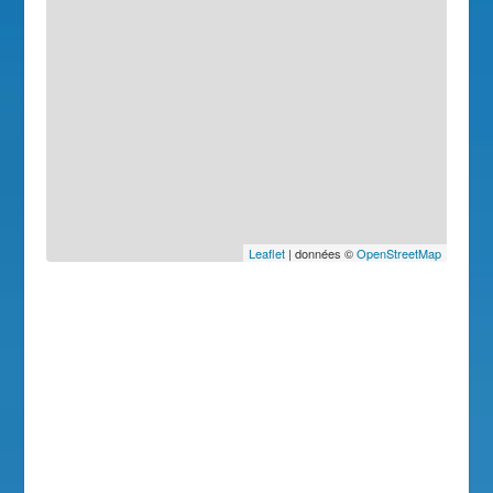
Leaflet
| données ©
OpenStreetMap