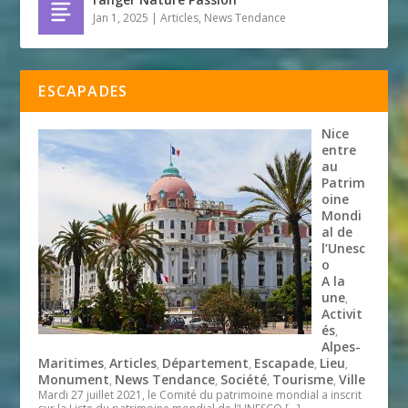
Jan 1, 2025
|
Articles
,
News Tendance
ESCAPADES
Nice
entre
au
Patrim
oine
Mondi
al de
l’Unesc
o
A la
une
,
Activit
és
,
Alpes-
Maritimes
Articles
Département
Escapade
Lieu
,
,
,
,
,
Monument
News Tendance
Société
Tourisme
Ville
,
,
,
,
Mardi 27 juillet 2021, le Comité du patrimoine mondial a inscrit