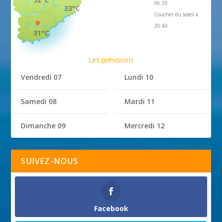
06:29
33°C
Coucher du soleil à
20:43
31°C
Les prévisions
Vendredi 07
Lundi 10
Samedi 08
Mardi 11
Dimanche 09
Mercredi 12
SUIVEZ-NOUS
Facebook