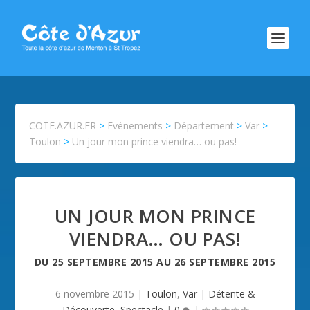
COTE.AZUR.FR
>
Evénements
>
Département
>
Var
>
Toulon
>
Un jour mon prince viendra… ou pas!
UN JOUR MON PRINCE
VIENDRA… OU PAS!
DU
25 SEPTEMBRE 2015
AU
26 SEPTEMBRE 2015
6 novembre 2015
|
Toulon
,
Var
|
Détente &
Découverte
,
Spectacle
|
0
|