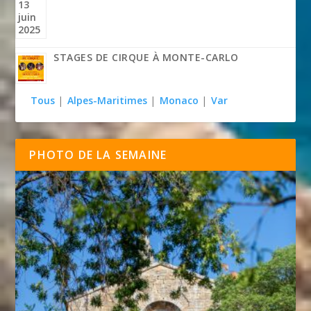
STAGES DE CIRQUE À MONTE-CARLO
Tous
|
Alpes-Maritimes
|
Monaco
|
Var
PHOTO DE LA SEMAINE