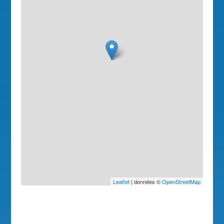
Leaflet
| données ©
OpenStreetMap