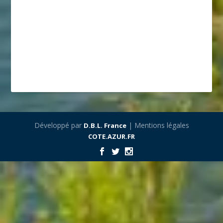
Développé par
| Mentions légales
D.B.L. France
COTE.AZUR.FR