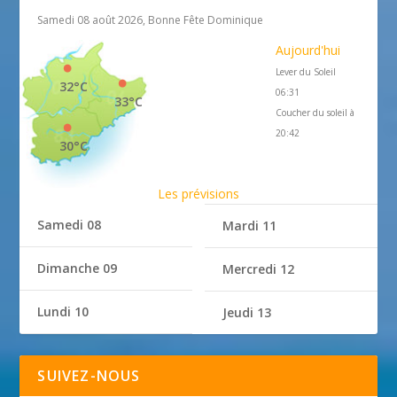
Samedi 08 août 2026, Bonne Fête Dominique
Aujourd'hui
Lever du Soleil
32°C
06:31
33°C
Coucher du soleil à
20:42
30°C
Les prévisions
Samedi 08
Mardi 11
Dimanche 09
Mercredi 12
Lundi 10
Jeudi 13
SUIVEZ-NOUS