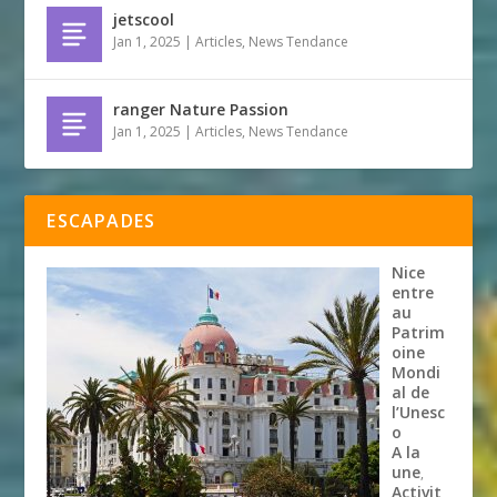
jetscool
Jan 1, 2025
|
Articles
,
News Tendance
ranger Nature Passion
Jan 1, 2025
|
Articles
,
News Tendance
ESCAPADES
Nice
entre
au
Patrim
oine
Mondi
al de
l’Unesc
o
A la
une
,
Activit