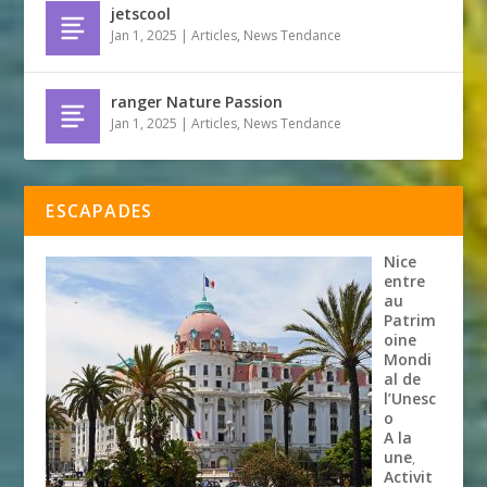
jetscool
Jan 1, 2025
|
Articles
,
News Tendance
ranger Nature Passion
Jan 1, 2025
|
Articles
,
News Tendance
ESCAPADES
Nice
entre
au
Patrim
oine
Mondi
al de
l’Unesc
o
A la
une
,
Activit