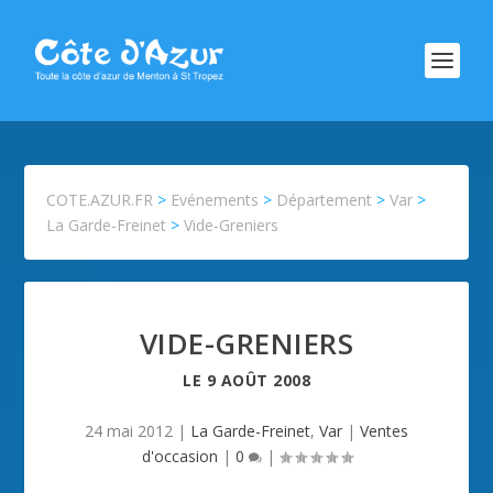
COTE.AZUR.FR
>
Evénements
>
Département
>
Var
>
La Garde-Freinet
>
Vide-Greniers
VIDE-GRENIERS
LE
9 AOÛT 2008
24 mai 2012
|
La Garde-Freinet
,
Var
|
Ventes
d'occasion
|
0
|