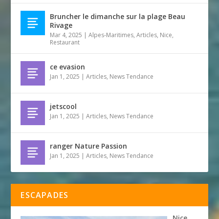
Bruncher le dimanche sur la plage Beau
Rivage
Mar 4, 2025
|
Alpes-Maritimes
,
Articles
,
Nice
,
Restaurant
ce evasion
Jan 1, 2025
|
Articles
,
News Tendance
jetscool
Jan 1, 2025
|
Articles
,
News Tendance
ranger Nature Passion
Jan 1, 2025
|
Articles
,
News Tendance
ESCAPADES
Nice