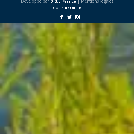
Développé par
| Mentions légales
D.B.L. France
COTE.AZUR.FR