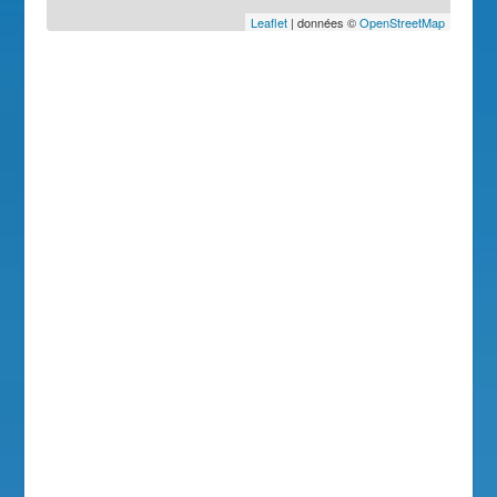
Leaflet
| données ©
OpenStreetMap