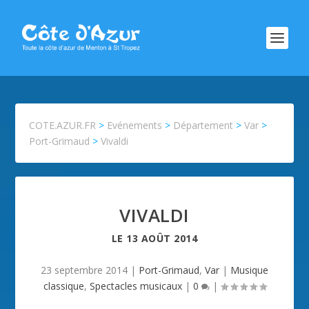
COTE.AZUR.FR
>
Evénements
>
Département
>
Var
>
Port-Grimaud
>
Vivaldi
VIVALDI
LE
13 AOÛT 2014
23 septembre 2014
|
Port-Grimaud
,
Var
|
Musique
classique
,
Spectacles musicaux
|
0
|