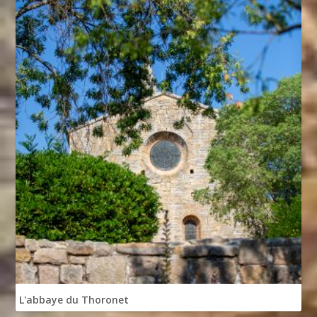
L'abbaye du Thoronet