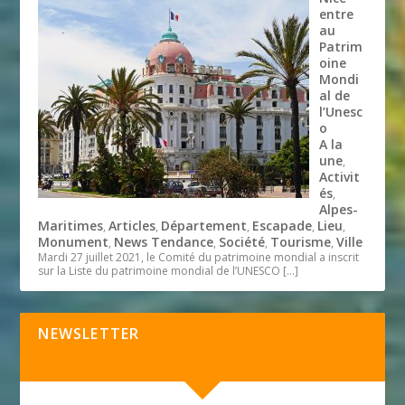
entre
au
Patrim
oine
Mondi
al de
l’Unesc
o
A la
une
,
Activit
és
,
Alpes-
Maritimes
Articles
Département
Escapade
Lieu
,
,
,
,
,
Monument
News Tendance
Société
Tourisme
Ville
,
,
,
,
Mardi 27 juillet 2021, le Comité du patrimoine mondial a inscrit
sur la Liste du patrimoine mondial de l’UNESCO
[…]
NEWSLETTER