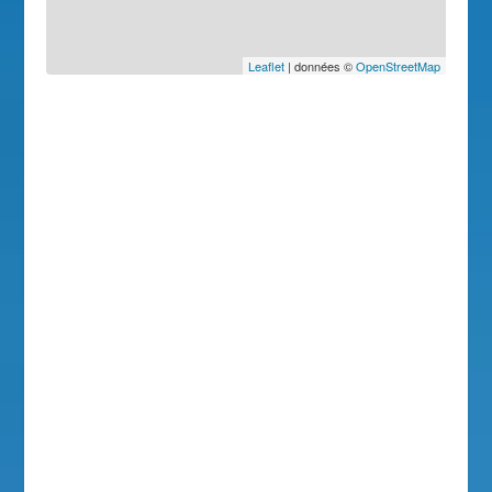
Leaflet
| données ©
OpenStreetMap