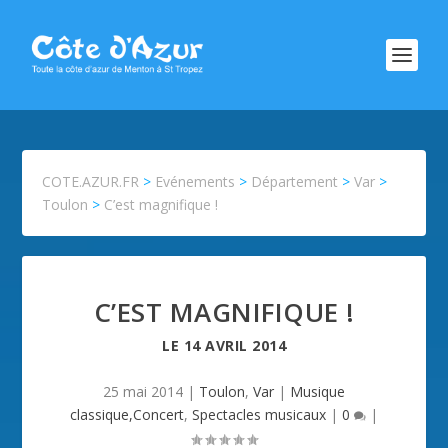
COTE.AZUR.FR
>
Evénements
>
Département
>
Var
>
Toulon
>
C’est magnifique !
C’EST MAGNIFIQUE !
LE
14 AVRIL 2014
25 mai 2014
|
Toulon
,
Var
|
Musique
classique,Concert
,
Spectacles musicaux
|
0
|