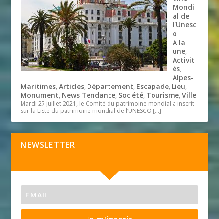
Mondi
al de
l’Unesc
o
A la
une
,
Activit
és
,
Alpes-
Maritimes
Articles
Département
Escapade
Lieu
,
,
,
,
,
Monument
News Tendance
Société
Tourisme
Ville
,
,
,
,
Mardi 27 juillet 2021, le Comité du patrimoine mondial a inscrit
sur la Liste du patrimoine mondial de l’UNESCO
[…]
NEWSLETTER
Je m'inscris