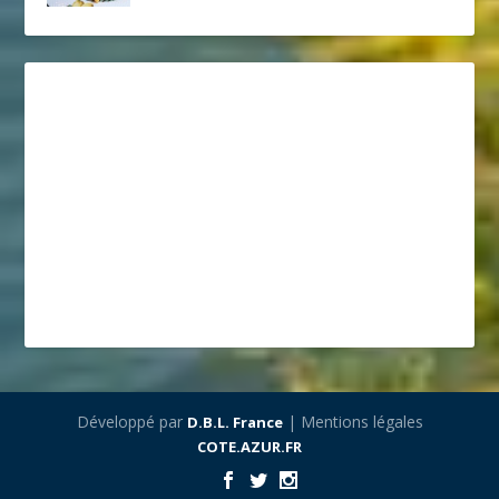
Développé par
| Mentions légales
D.B.L. France
COTE.AZUR.FR