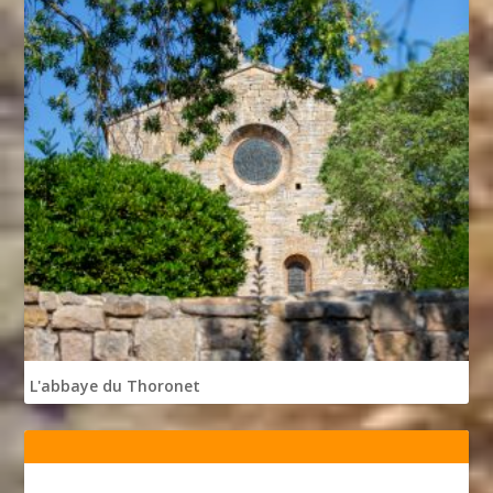
L'abbaye du Thoronet