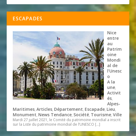
ESCAPADES
Nice
entre
au
Patrim
oine
Mondi
al de
l’Unesc
o
A la
une
,
Activit
és
,
Alpes-
Maritimes
Articles
Département
Escapade
Lieu
,
,
,
,
,
Monument
News Tendance
Société
Tourisme
Ville
,
,
,
,
Mardi 27 juillet 2021, le Comité du patrimoine mondial a inscrit
sur la Liste du patrimoine mondial de l’UNESCO
[…]