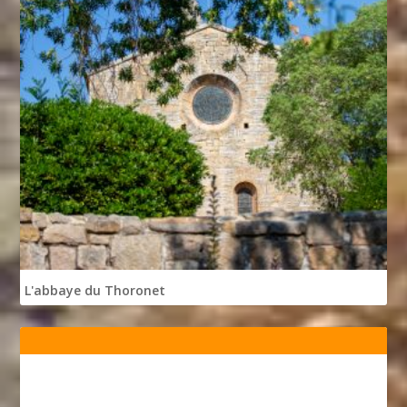
L'abbaye du Thoronet