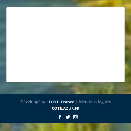
Développé par
| Mentions légales
D.B.L. France
COTE.AZUR.FR