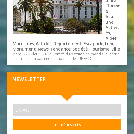
al de
l’Unesc
o
A la
une
,
Activit
és
,
Alpes-
Maritimes
Articles
Département
Escapade
Lieu
,
,
,
,
,
Monument
News Tendance
Société
Tourisme
Ville
,
,
,
,
Mardi 27 juillet 2021, le Comité du patrimoine mondial a inscrit
sur la Liste du patrimoine mondial de l’UNESCO
[…]
NEWSLETTER
Je m'inscris