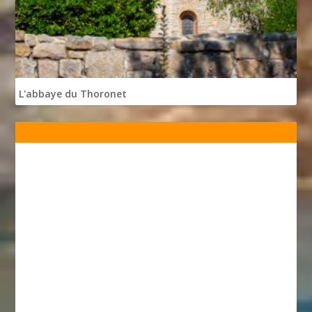
L'abbaye du Thoronet