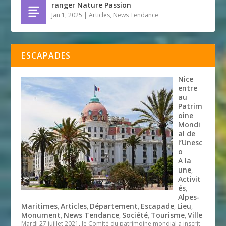
ranger Nature Passion
Jan 1, 2025
|
Articles
,
News Tendance
ESCAPADES
Nice
entre
au
Patrim
oine
Mondi
al de
l’Unesc
o
A la
une
,
Activit
és
,
Alpes-
Maritimes
Articles
Département
Escapade
Lieu
,
,
,
,
,
Monument
News Tendance
Société
Tourisme
Ville
,
,
,
,
Mardi 27 juillet 2021, le Comité du patrimoine mondial a inscrit