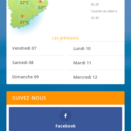
32°C
06:29
33°C
Coucher du soleil à
20:43
31°C
Les prévisions
Vendredi 07
Lundi 10
Samedi 08
Mardi 11
Dimanche 09
Mercredi 12
SUIVEZ-NOUS
Facebook