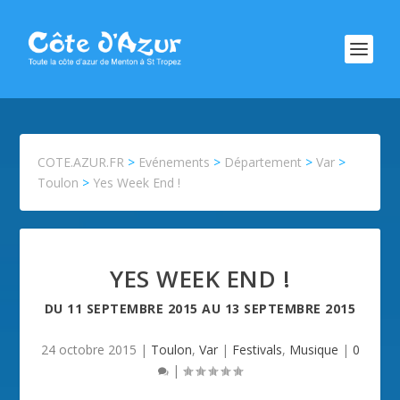
COTE.AZUR.FR
>
Evénements
>
Département
>
Var
>
Toulon
>
Yes Week End !
YES WEEK END !
DU
11 SEPTEMBRE 2015
AU
13 SEPTEMBRE 2015
24 octobre 2015
|
Toulon
,
Var
|
Festivals
,
Musique
|
0
|