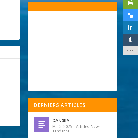
DERNIERS ARTICLES
DANSEA
Mai 5, 2025
|
Articles
,
News
Tendance