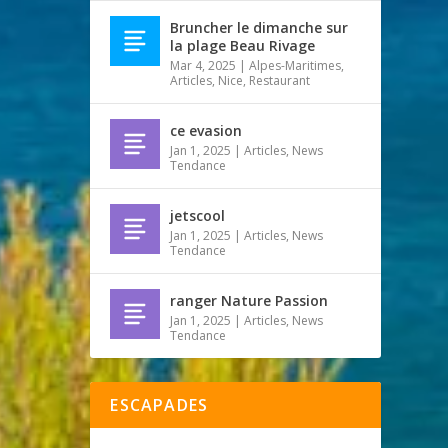
Bruncher le dimanche sur
la plage Beau Rivage
Mar 4, 2025
|
Alpes-Maritimes
,
Articles
,
Nice
,
Restaurant
ce evasion
Jan 1, 2025
|
Articles
,
News
Tendance
jetscool
Jan 1, 2025
|
Articles
,
News
Tendance
ranger Nature Passion
Jan 1, 2025
|
Articles
,
News
Tendance
ESCAPADES