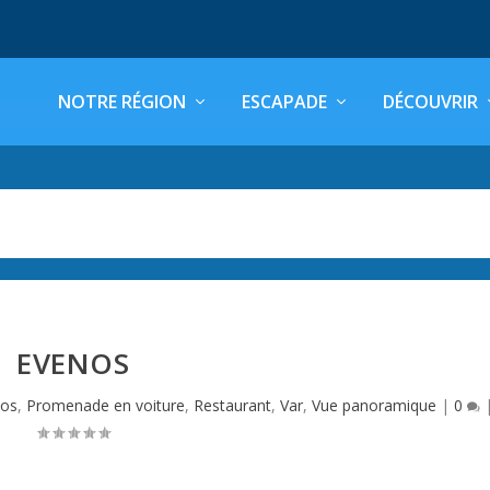
NOTRE RÉGION
ESCAPADE
DÉCOUVRIR
EVENOS
nos
,
Promenade en voiture
,
Restaurant
,
Var
,
Vue panoramique
|
0