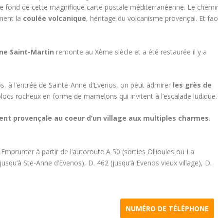
 de fond de cette magnifique carte postale méditerranéenne. Le chemi
ment la
coulée volcanique
, héritage du volcanisme provençal. Et fac
ne Saint-Martin
remonte au Xème siècle et a été restaurée il y a
os, à l’entrée de Sainte-Anne d’Evenos, on peut admirer
les grès de
blocs rocheux en forme de mamelons qui invitent à l’escalade ludique.
nt provençale au coeur d’un village aux multiples charmes.
Emprunter à partir de l’autoroute A 50 (sorties Ollioules ou La
squ’à Ste-Anne d’Evenos), D. 462 (jusqu’à Evenos vieux village), D.
NUMÉRO DE TÉLÉPHONE