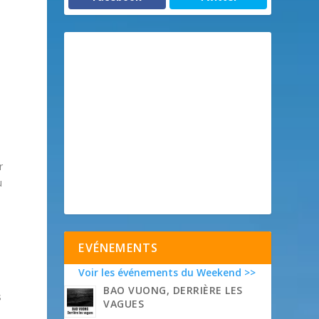
e
r
u
EVÉNEMENTS
Voir les événements du Weekend >>
BAO VUONG, DERRIÈRE LES
s
VAGUES