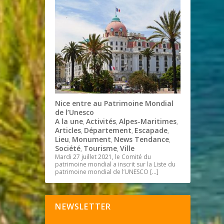
Nice entre au Patrimoine Mondial
de l’Unesco
A la une
Activités
Alpes-Maritimes
,
,
,
Articles
Département
Escapade
,
,
,
Lieu
Monument
News Tendance
,
,
,
Société
Tourisme
Ville
,
,
Mardi 27 juillet 2021, le Comité du
patrimoine mondial a inscrit sur la Liste du
patrimoine mondial de l’UNESCO
[…]
NEWSLETTER