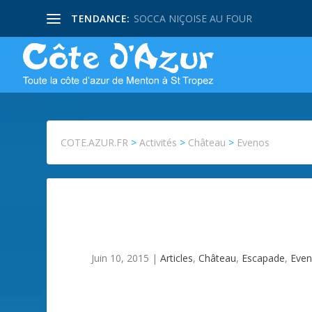
TENDANCE:
SOCCA NIÇOISE AU FOUR
COTE.AZUR.FR
>
Activités
>
Château
>
Evenos
Juin 10, 2015
|
Articles
,
Château
,
Escapade
,
Eve