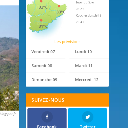
Lever du Soleil
32°C
06:29
33°C
Coucher du soleil à
20:43
31°C
Les prévisions
Vendredi 07
Lundi 10
Samedi 08
Mardi 11
Dimanche 09
Mercredi 12
SUIVEZ-NOUS
blogspot.fr
Facebook
Twitter