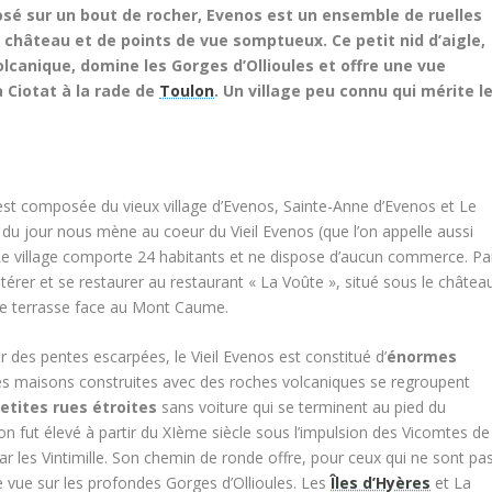
osé sur un bout de rocher, Evenos est un ensemble de ruelles
e château et de points de vue somptueux. Ce petit nid d’aigle,
olcanique, domine les Gorges d’Ollioules et offre une vue
a Ciotat à la rade de
Toulon
. Un village peu connu qui mérite l
t composée du vieux village d’Evenos, Sainte-Anne d’Evenos et Le
du jour nous mène au coeur du Vieil Evenos (que l’on appelle aussi
Le village comporte 24 habitants et ne dispose d’aucun commerce. Pa
térer et se restaurer au restaurant « La Voûte », situé sous le châtea
be terrasse face au Mont Caume.
 des pentes escarpées, le Vieil Evenos est constitué d’
énormes
es maisons construites avec des roches volcaniques se regroupent
etites rues étroites
sans voiture qui se terminent au pied du
n fut élevé à partir du XIème siècle sous l’impulsion des Vicomtes de
par les Vintimille. Son chemin de ronde offre, pour ceux qui ne sont pa
e vue sur les profondes Gorges d’Ollioules. Les
Îles d’Hyères
et La