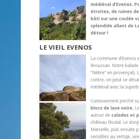
médiéval d’Evenos. P
étroites, de ruines d
bâti sur une coulée v
splendide allant de L
détour !
LE VIEIL EVENOS
La commune d’Evenos es
Broussan. Notre balade 
“Nèbre” en provençal). 
contre, on peut se désal
médiéval avec la super
Curieusement perché sur
blocs de lave noire
. L
autour de
calades et p
château féodal. Le donjo
Marseille, puis ensuite 
sensibles au vertige, un