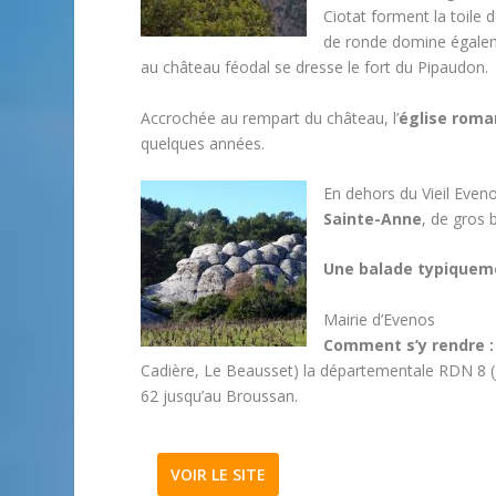
Ciotat forment la toile
de ronde domine égale
au château féodal se dresse le fort du Pipaudon.
Accrochée au rempart du château, l’
église roma
quelques années.
En dehors du Vieil Even
Sainte-Anne
, de gros 
Une balade typiqueme
Mairie d’Evenos
Comment s’y rendre :
Cadière, Le Beausset) la départementale RDN 8 (ju
62 jusqu’au Broussan.
VOIR LE SITE