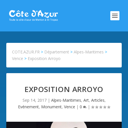
COTE.AZUR.FR
>
Département
>
Alpes-Maritimes
>
Vence
>
Exposition Arroyo
EXPOSITION ARROYO
Sep 14, 2017
|
Alpes-Maritimes
,
Art
,
Articles
,
Evénement
,
Monument
,
Vence
|
0
|