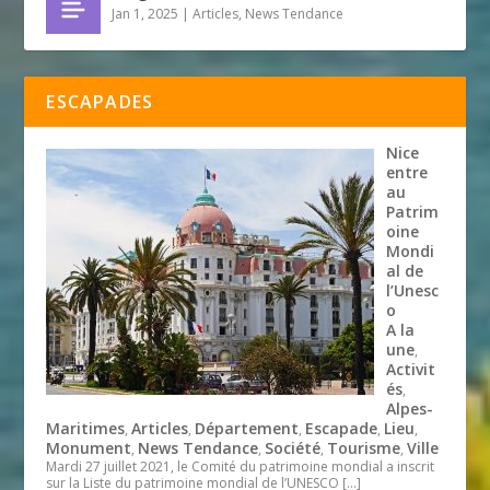
Jan 1, 2025
|
Articles
,
News Tendance
ESCAPADES
Nice
entre
au
Patrim
oine
Mondi
al de
l’Unesc
o
A la
une
,
Activit
és
,
Alpes-
Maritimes
Articles
Département
Escapade
Lieu
,
,
,
,
,
Monument
News Tendance
Société
Tourisme
Ville
,
,
,
,
Mardi 27 juillet 2021, le Comité du patrimoine mondial a inscrit
sur la Liste du patrimoine mondial de l’UNESCO
[…]