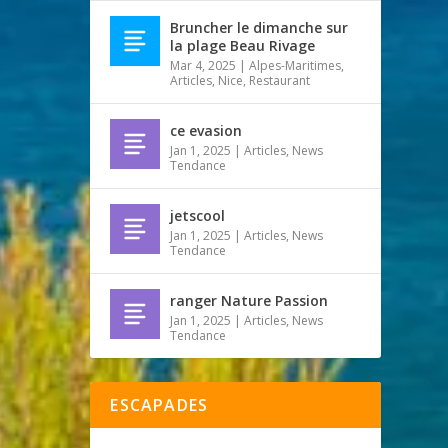
Bruncher le dimanche sur
la plage Beau Rivage
Mar 4, 2025
|
Alpes-Maritimes
,
Articles
,
Nice
,
Restaurant
ce evasion
Jan 1, 2025
|
Articles
,
News
Tendance
jetscool
Jan 1, 2025
|
Articles
,
News
Tendance
ranger Nature Passion
Jan 1, 2025
|
Articles
,
News
Tendance
ESCAPADES