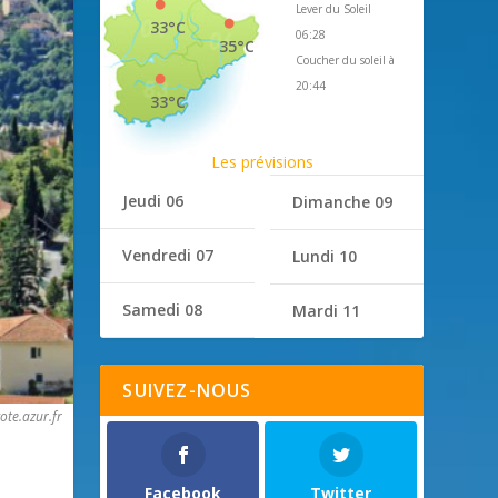
Lever du Soleil
33°C
06:28
35°C
Coucher du soleil à
20:44
33°C
Les prévisions
Jeudi 06
Dimanche 09
Vendredi 07
Lundi 10
Samedi 08
Mardi 11
SUIVEZ-NOUS
ote.azur.fr
Facebook
Twitter