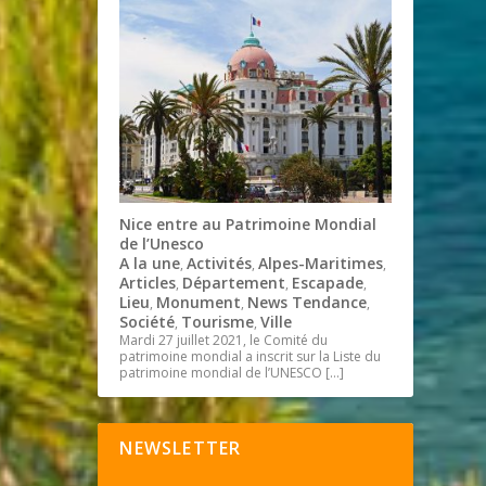
Nice entre au Patrimoine Mondial
de l’Unesco
A la une
Activités
Alpes-Maritimes
,
,
,
Articles
Département
Escapade
,
,
,
Lieu
Monument
News Tendance
,
,
,
Société
Tourisme
Ville
,
,
Mardi 27 juillet 2021, le Comité du
patrimoine mondial a inscrit sur la Liste du
patrimoine mondial de l’UNESCO
[…]
NEWSLETTER