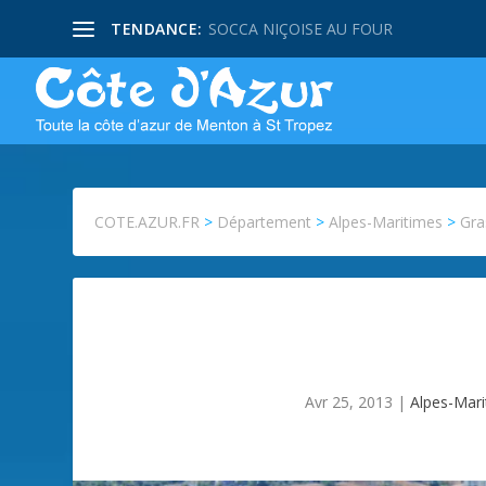
TENDANCE:
SOCCA NIÇOISE AU FOUR
COTE.AZUR.FR
>
Département
>
Alpes-Maritimes
>
Gra
Avr 25, 2013
|
Alpes-Mar