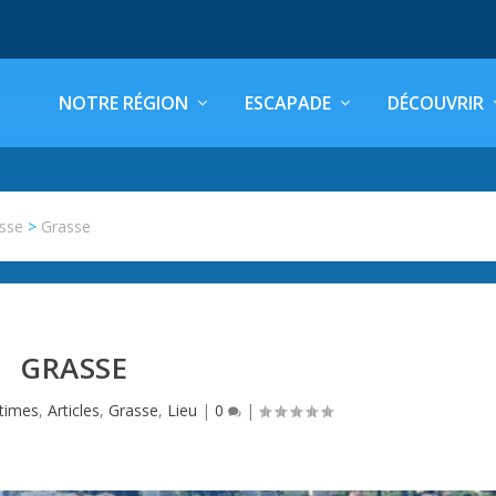
NOTRE RÉGION
ESCAPADE
DÉCOUVRIR
sse
>
Grasse
GRASSE
itimes
,
Articles
,
Grasse
,
Lieu
|
0
|