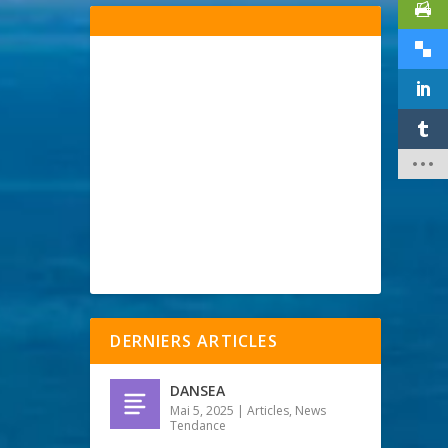
DERNIERS ARTICLES
DANSEA
Mai 5, 2025
|
Articles
,
News
Tendance