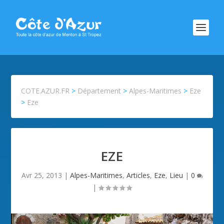
COTE.AZUR.FR
>
Département
>
Alpes-Maritimes
>
Eze
>
Eze
EZE
Avr 25, 2013
|
Alpes-Maritimes
,
Articles
,
Eze
,
Lieu
|
0
|