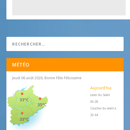
La Porte des Riquier
25 avril 2018
MÉTÉO
Jeudi 06 août 2026, Bonne Fête Félicissime
Aujourd'hui
Lever du Soleil
33°C
06:28
35°C
Coucher du soleil à
20:44
33°C