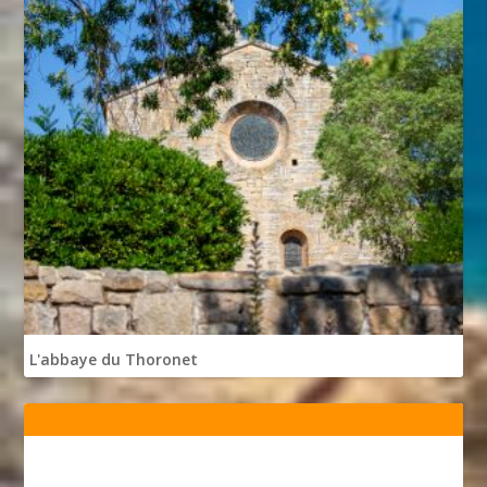
L'abbaye du Thoronet