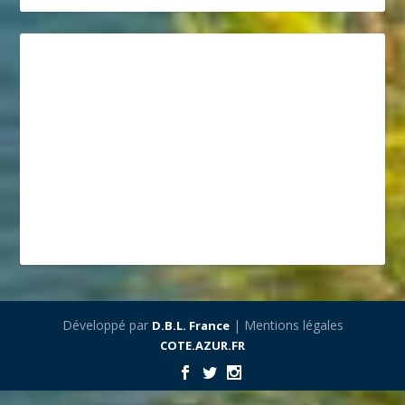
Développé par
| Mentions légales
D.B.L. France
COTE.AZUR.FR