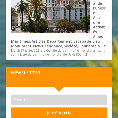
al de
l’Unesc
o
A la
une
,
Activit
és
,
Alpes-
Maritimes
Articles
Département
Escapade
Lieu
,
,
,
,
,
Monument
News Tendance
Société
Tourisme
Ville
,
,
,
,
Mardi 27 juillet 2021, le Comité du patrimoine mondial a inscrit
sur la Liste du patrimoine mondial de l’UNESCO
[…]
NEWSLETTER
Je m'inscris