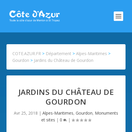
COTE.AZUR.FR
>
Département
>
Alpes-Maritimes
>
Gourdon
>
Jardins du Château de Gourdon
JARDINS DU CHÂTEAU DE
GOURDON
Avr 25, 2018
|
Alpes-Maritimes
,
Gourdon
,
Monuments
et sites
|
0
|