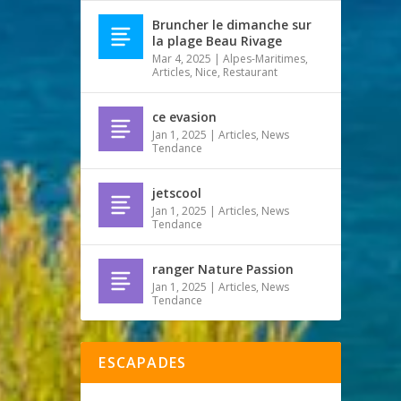
Bruncher le dimanche sur
la plage Beau Rivage
Mar 4, 2025
|
Alpes-Maritimes
,
Articles
,
Nice
,
Restaurant
ce evasion
Jan 1, 2025
|
Articles
,
News
Tendance
jetscool
Jan 1, 2025
|
Articles
,
News
Tendance
ranger Nature Passion
Jan 1, 2025
|
Articles
,
News
Tendance
ESCAPADES