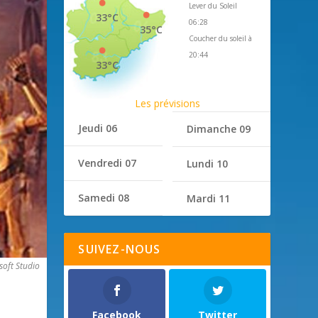
Lever du Soleil
33°C
06:28
35°C
Coucher du soleil à
20:44
33°C
Les prévisions
Jeudi 06
Dimanche 09
Vendredi 07
Lundi 10
Samedi 08
Mardi 11
SUIVEZ-NOUS
soft Studio
Facebook
Twitter