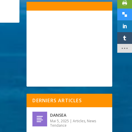
DERNIERS ARTICLES
DANSEA
Mai 5, 2025
|
Articles
,
News
Tendance