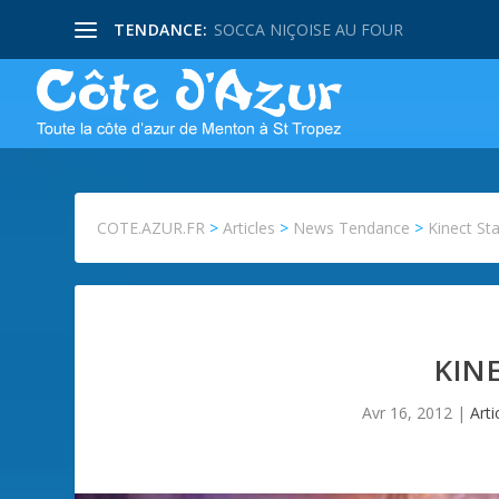
TENDANCE:
SOCCA NIÇOISE AU FOUR
COTE.AZUR.FR
>
Articles
>
News Tendance
>
Kinect St
KIN
Avr 16, 2012
|
Arti