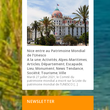
Nice entre au Patrimoine Mondial
de l’Unesco
A la une
Activités
Alpes-Maritimes
,
,
,
Articles
Département
Escapade
,
,
,
Lieu
Monument
News Tendance
,
,
,
Société
Tourisme
Ville
,
,
Mardi 27 juillet 2021, le Comité du
patrimoine mondial a inscrit sur la Liste du
patrimoine mondial de l’UNESCO
[…]
NEWSLETTER