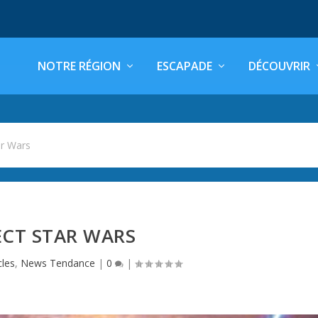
NOTRE RÉGION
ESCAPADE
DÉCOUVRIR
ar Wars
ECT STAR WARS
cles
,
News Tendance
|
0
|