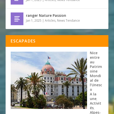
ranger Nature Passion
Jan 1, 2025
|
Articles
,
News Tendance
ESCAPADES
Nice
entre
au
Patrim
oine
Mondi
al de
l’Unesc
o
A la
une
,
Activit
és
,
Alpes-