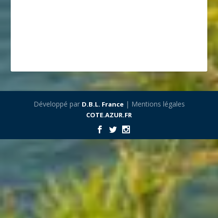
Développé par
| Mentions légales
D.B.L. France
COTE.AZUR.FR