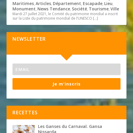
Maritimes
Articles
Département
Escapade
Lieu
,
,
,
,
,
Monument
News Tendance
Société
Tourisme
Ville
,
,
,
,
Mardi 27 juillet 2021, le Comité du patrimoine mondial a inscrit
sur la Liste du patrimoine mondial de l’UNESCO
[…]
NEWSLETTER
Je m'inscris
RECETTES
Les Ganses du Carnaval. Gansa
Nissarda