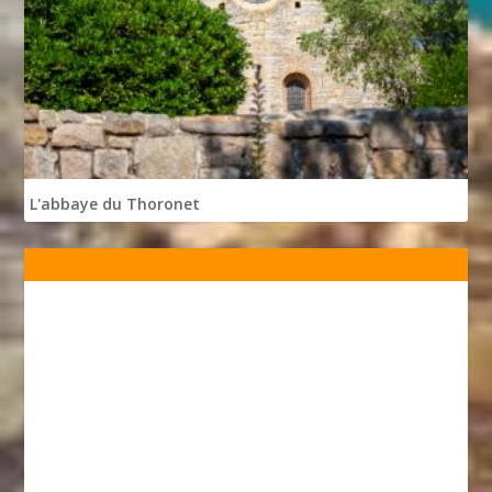
L'abbaye du Thoronet