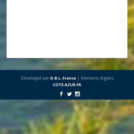
Développé par
| Mentions légales
D.B.L. France
COTE.AZUR.FR