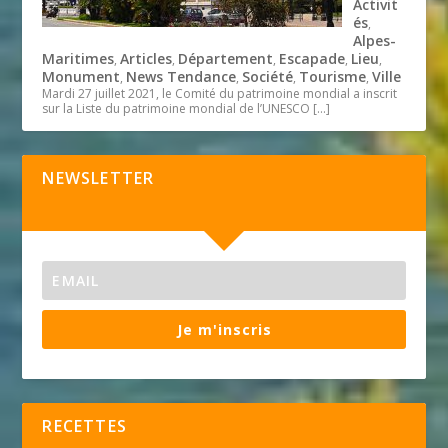
Activit
és
,
Alpes-
Maritimes
Articles
Département
Escapade
Lieu
,
,
,
,
,
Monument
News Tendance
Société
Tourisme
Ville
,
,
,
,
Mardi 27 juillet 2021, le Comité du patrimoine mondial a inscrit
sur la Liste du patrimoine mondial de l’UNESCO
[…]
NEWSLETTER
Je m'inscris
RECETTES