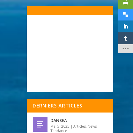
DERNIERS ARTICLES
DANSEA
Mai 5, 2025
|
Articles
,
News
Tendance