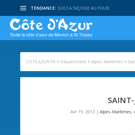
TENDANCE:
PISSALADIERE NIÇOISE
COTE.AZUR.FR
>
Département
>
Alpes-Maritimes
>
Sai
SAINT-
Avr 19, 2013
|
Alpes-Maritimes
,