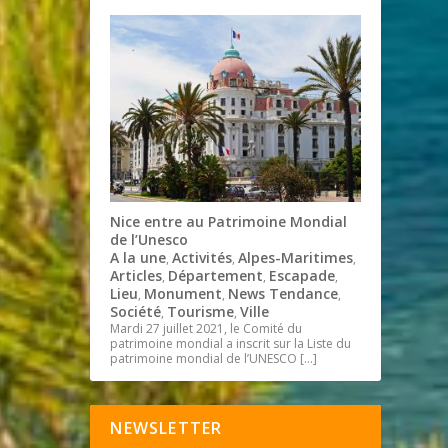
Nice entre au Patrimoine Mondial
de l’Unesco
A la une
Activités
Alpes-Maritimes
,
,
,
Articles
Département
Escapade
,
,
,
Lieu
Monument
News Tendance
,
,
,
Société
Tourisme
Ville
,
,
Mardi 27 juillet 2021, le Comité du
patrimoine mondial a inscrit sur la Liste du
patrimoine mondial de l’UNESCO
[…]
NEWSLETTER