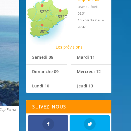
Lever du Soleil
32°C
06:31
33°C
Coucher du soleil à
20:42
30°C
Les prévisions
Samedi 08
Mardi 11
Dimanche 09
Mercredi 12
Lundi 10
Jeudi 13
SUIVEZ-NOUS
Cap-Ferrat