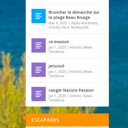
Bruncher le dimanche sur
la plage Beau Rivage
Mar 4, 2025
|
Alpes-Maritimes
,
Articles
,
Nice
,
Restaurant
ce evasion
Jan 1, 2025
|
Articles
,
News
Tendance
jetscool
Jan 1, 2025
|
Articles
,
News
Tendance
ranger Nature Passion
Jan 1, 2025
|
Articles
,
News
Tendance
ESCAPADES