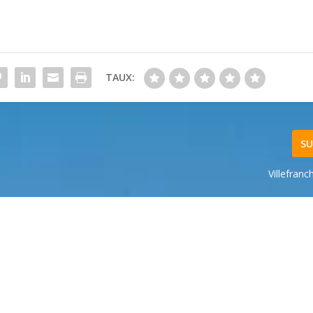
TAUX:
SU
Villefran