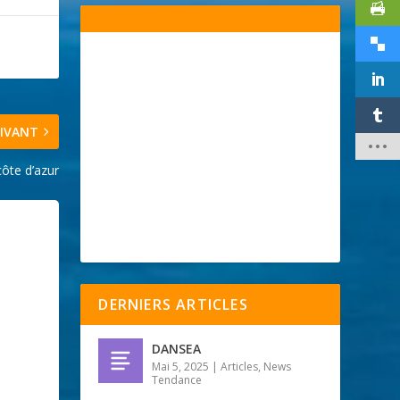
IVANT
côte d’azur
DERNIERS ARTICLES
DANSEA
Mai 5, 2025
|
Articles
,
News
Tendance