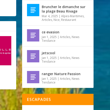
Bruncher le dimanche sur
la plage Beau Rivage
Mar 4, 2025
|
Alpes-Maritimes
,
Articles
,
Nice
,
Restaurant
ce evasion
Jan 1, 2025
|
Articles
,
News
Tendance
jetscool
Jan 1, 2025
|
Articles
,
News
Tendance
ranger Nature Passion
Jan 1, 2025
|
Articles
,
News
Tendance
ESCAPADES