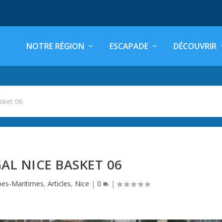
NOTRE RÉGION
ESCAPADE
DÉCOUVRIR
sket 06
GAL NICE BASKET 06
pes-Maritimes
,
Articles
,
Nice
|
0
|