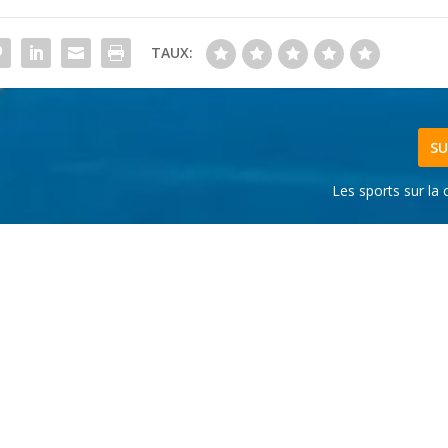
TAUX:
SU
Les sports sur la 