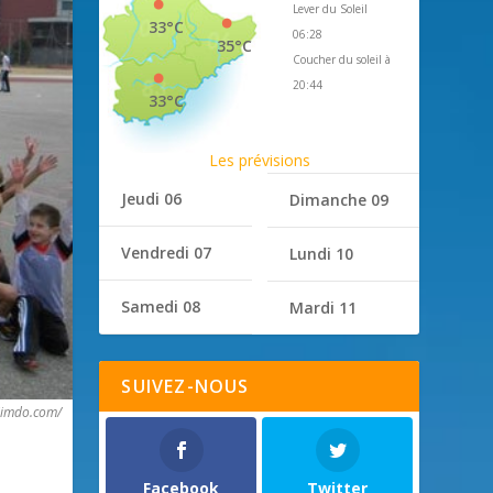
Lever du Soleil
33°C
06:28
35°C
Coucher du soleil à
20:44
33°C
Les prévisions
Jeudi 06
Dimanche 09
Vendredi 07
Lundi 10
Samedi 08
Mardi 11
SUIVEZ-NOUS
jimdo.com/
Facebook
Twitter