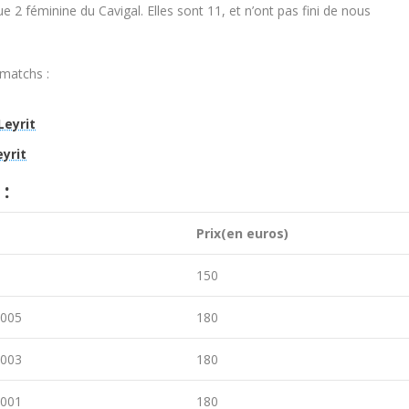
ue 2 féminine du Cavigal. Elles sont 11, et n’ont pas fini de nous
 matchs :
Leyrit
eyrit
:
e
Prix(en euros)
150
2005
180
2003
180
2001
180