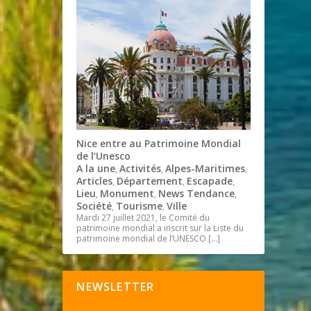
Nice entre au Patrimoine Mondial
de l’Unesco
A la une
Activités
Alpes-Maritimes
,
,
,
Articles
Département
Escapade
,
,
,
Lieu
Monument
News Tendance
,
,
,
Société
Tourisme
Ville
,
,
Mardi 27 juillet 2021, le Comité du
patrimoine mondial a inscrit sur la Liste du
patrimoine mondial de l’UNESCO
[…]
NEWSLETTER