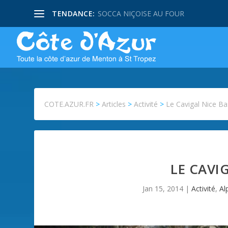
TENDANCE:
SOCCA NIÇOISE AU FOUR
COTE.AZUR.FR
>
Articles
>
Activité
>
Le Cavigal Nice Ba
LE CAVI
Jan 15, 2014
|
Activité
,
Al