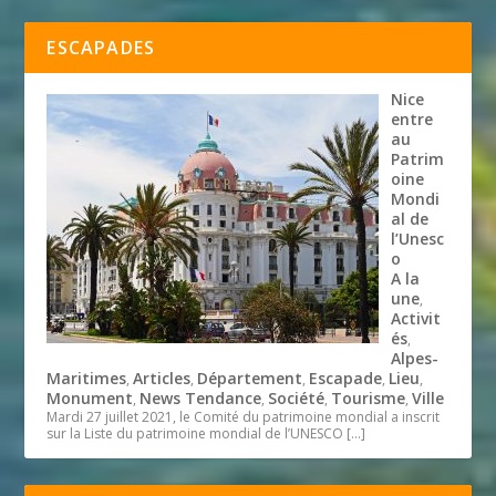
ESCAPADES
Nice
entre
au
Patrim
oine
Mondi
al de
l’Unesc
o
A la
une
,
Activit
és
,
Alpes-
Maritimes
Articles
Département
Escapade
Lieu
,
,
,
,
,
Monument
News Tendance
Société
Tourisme
Ville
,
,
,
,
Mardi 27 juillet 2021, le Comité du patrimoine mondial a inscrit
sur la Liste du patrimoine mondial de l’UNESCO
[…]