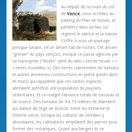
Au départ de la route du col
de
Vence
, vous accédez au
parking du Plan de Noves, et
pénétrez dans un lieu où
règnent le silence et la nature.
S’offre à vous un paysage
presque lunaire, tel un désert fait de roches. Cet ancien
“grenier” du pays vençois, évoque ce passé agricole par
sa toponymie (“Noves” vient du latin « terrae novae » =
« terres nouvelles »). Des terres clairsemées de tumulus
et autres anciennes constructions en pierre (petits abris
et murs) qui rappellent que ces vastes espaces
abritaient autrefois une population de paysans
sédentaires. Et ce malgré l’absence totale de ruisseau et
de source. Des tumulus de 4 à 15 mètres de diamètre
qui datent de l’Age de Bronze. Entre les XVIIIème et
XIXème siècle, lorsque les cultures de céréales y
abondaient, les cultivateurs empilaient des pierres pour
former des restanques. Quant aux bergers ils se