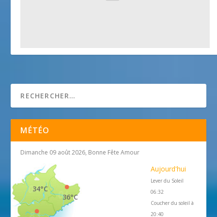
Parcours de l’Eau
25 avril 2018
MÉTÉO
Dimanche 09 août 2026, Bonne Fête Amour
Aujourd'hui
Lever du Soleil
34°C
06:32
36°C
Coucher du soleil à
20:40