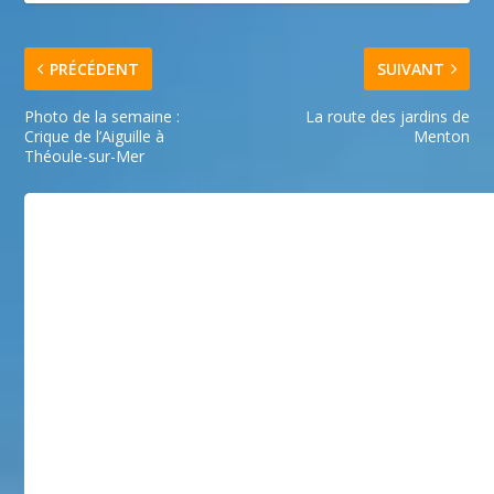
PRÉCÉDENT
SUIVANT
Photo de la semaine :
La route des jardins de
Crique de l’Aiguille à
Menton
Théoule-sur-Mer