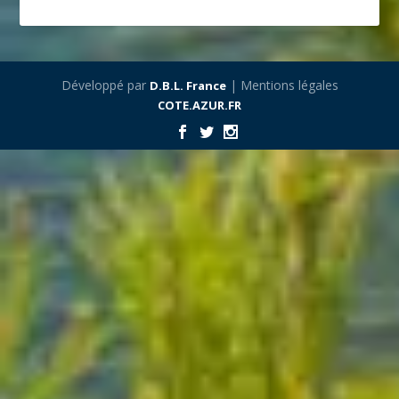
Développé par
| Mentions légales
D.B.L. France
COTE.AZUR.FR