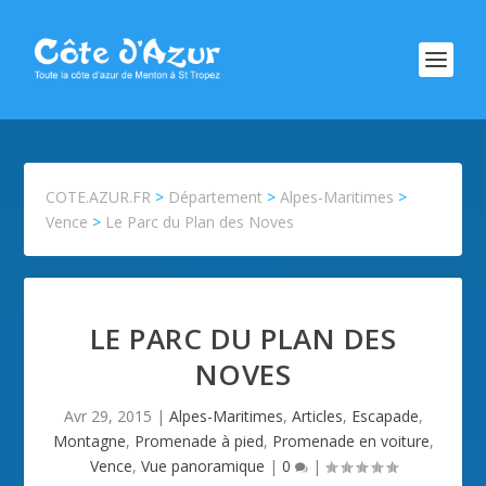
COTE.AZUR.FR
>
Département
>
Alpes-Maritimes
>
Vence
>
Le Parc du Plan des Noves
LE PARC DU PLAN DES
NOVES
Avr 29, 2015
|
Alpes-Maritimes
,
Articles
,
Escapade
,
Montagne
,
Promenade à pied
,
Promenade en voiture
,
Vence
,
Vue panoramique
|
0
|