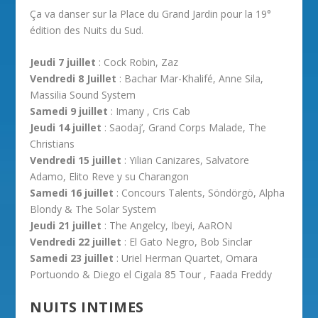
Ça va danser sur la Place du Grand Jardin pour la 19°
édition des Nuits du Sud.
Jeudi 7 juillet
: Cock Robin, Zaz
Vendredi 8 Juillet
: Bachar Mar-Khalifé, Anne Sila,
Massilia Sound System
Samedi 9 juillet
: Imany , Cris Cab
Jeudi 14 juillet
: Saodaj’, Grand Corps Malade, The
Christians
Vendredi 15 juillet
: Yilian Canizares, Salvatore
Adamo, Elito Reve y su Charangon
Samedi 16 juillet
: Concours Talents, Söndörgö, Alpha
Blondy & The Solar System
Jeudi 21 juillet
: The Angelcy, Ibeyi, AaRON
Vendredi 22 juillet
: El Gato Negro, Bob Sinclar
Samedi 23 juillet
: Uriel Herman Quartet, Omara
Portuondo & Diego el Cigala 85 Tour , Faada Freddy
NUITS INTIMES