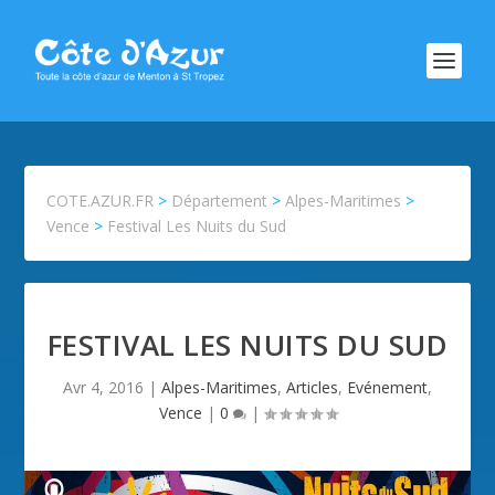
COTE.AZUR.FR
>
Département
>
Alpes-Maritimes
>
Vence
>
Festival Les Nuits du Sud
FESTIVAL LES NUITS DU SUD
Avr 4, 2016
|
Alpes-Maritimes
,
Articles
,
Evénement
,
Vence
|
0
|