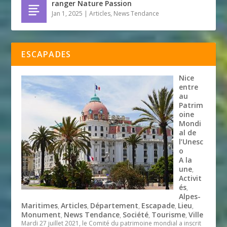
ranger Nature Passion
Jan 1, 2025
|
Articles
,
News Tendance
ESCAPADES
Nice
entre
au
Patrim
oine
Mondi
al de
l’Unesc
o
A la
une
,
Activit
és
,
Alpes-
Maritimes
Articles
Département
Escapade
Lieu
,
,
,
,
,
Monument
News Tendance
Société
Tourisme
Ville
,
,
,
,
Mardi 27 juillet 2021, le Comité du patrimoine mondial a inscrit