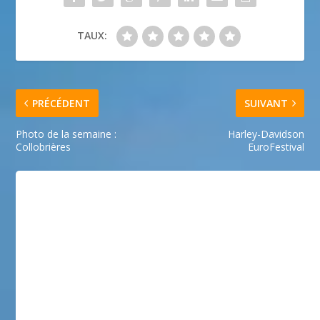
TAUX:
PRÉCÉDENT
SUIVANT
Photo de la semaine :
Harley-Davidson
Collobrières
EuroFestival