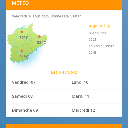
MÉTÉO
Vendredi 07 août 2026, Bonne Fête Gaétan
Aujourd'hui
Lever du Soleil
32°C
06:29
33°C
Coucher du soleil à
20:43
31°C
Les prévisions
Vendredi 07
Lundi 10
Samedi 08
Mardi 11
Dimanche 09
Mercredi 12