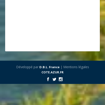
Développé par
| Mentions légales
D.B.L. France
COTE.AZUR.FR