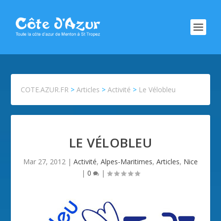
COTE.AZUR.FR
>
Articles
>
Activité
>
Le Vélobleu
LE VÉLOBLEU
Mar 27, 2012
|
Activité
,
Alpes-Maritimes
,
Articles
,
Nice
|
0
|