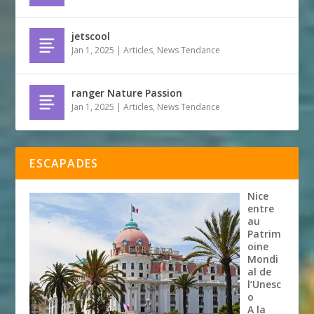
jetscool
Jan 1, 2025
|
Articles
,
News Tendance
ranger Nature Passion
Jan 1, 2025
|
Articles
,
News Tendance
ESCAPADES
Nice
entre
au
Patrim
oine
Mondi
al de
l’Unesc
o
A la