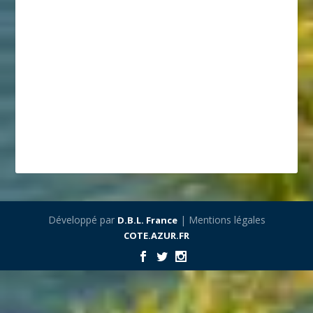
Développé par
| Mentions légales
D.B.L. France
COTE.AZUR.FR