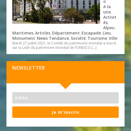
o
A la
une
,
Activit
és
,
Alpes-
Maritimes
Articles
Département
Escapade
Lieu
,
,
,
,
,
Monument
News Tendance
Société
Tourisme
Ville
,
,
,
,
Mardi 27 juillet 2021, le Comité du patrimoine mondial a inscrit
sur la Liste du patrimoine mondial de l’UNESCO
[…]
NEWSLETTER
Je m'inscris