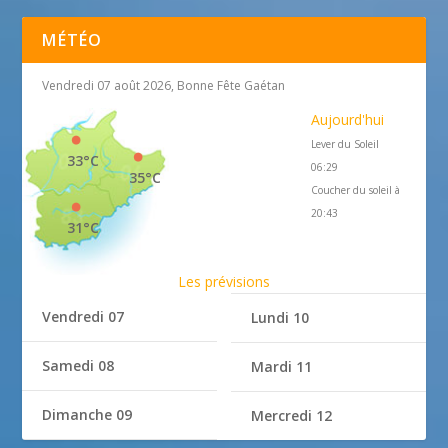
MÉTÉO
Vendredi 07 août 2026, Bonne Fête Gaétan
Aujourd'hui
Lever du Soleil
33°C
06:29
35°C
Coucher du soleil à
20:43
31°C
Les prévisions
Vendredi 07
Lundi 10
Samedi 08
Mardi 11
Dimanche 09
Mercredi 12