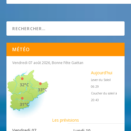
Chapelle Santa Maria
25 avril 2018
MÉTÉO
Vendredi 07 août 2026, Bonne Fête Gaétan
Aujourd'hui
Lever du Soleil
32°C
06:29
33°C
Coucher du soleil à
20:43
31°C
Les prévisions
Vendredi 07
Lundi 10