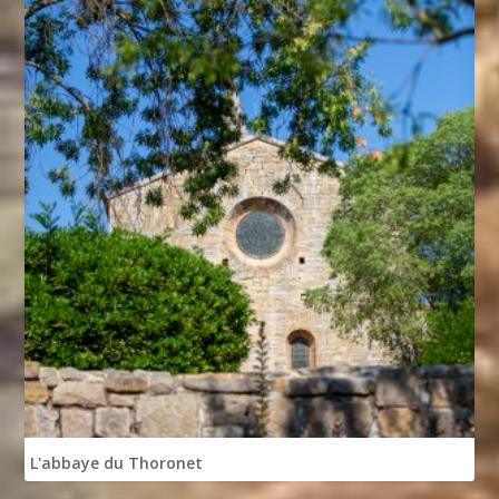
L'abbaye du Thoronet