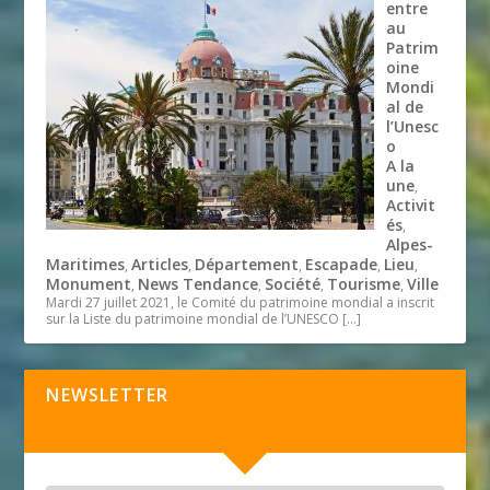
entre
au
Patrim
oine
Mondi
al de
l’Unesc
o
A la
une
,
Activit
és
,
Alpes-
Maritimes
Articles
Département
Escapade
Lieu
,
,
,
,
,
Monument
News Tendance
Société
Tourisme
Ville
,
,
,
,
Mardi 27 juillet 2021, le Comité du patrimoine mondial a inscrit
sur la Liste du patrimoine mondial de l’UNESCO
[…]
NEWSLETTER