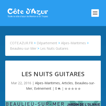
COTE.AZUR.FR
>
Département
>
Alpes-Maritimes
>
Beaulieu-sur-Mer
>
Les Nuits Guitares
LES NUITS GUITARES
Mar 22, 2016
|
Alpes-Maritimes
,
Articles
,
Beaulieu-sur-
Mer
,
Evénement
|
0
|