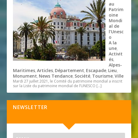
au
Patrim
oine
Mondi
al de
l’Unesc
o
A la
une
,
Activit
és
,
Alpes-
Maritimes
Articles
Département
Escapade
Lieu
,
,
,
,
,
Monument
News Tendance
Société
Tourisme
Ville
,
,
,
,
Mardi 27 juillet 2021, le Comité du patrimoine mondial a inscrit
sur la Liste du patrimoine mondial de l’UNESCO
[…]
NEWSLETTER