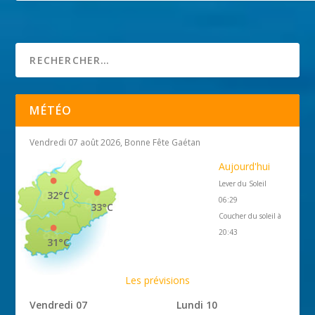
MÉTÉO
Vendredi 07 août 2026, Bonne Fête Gaétan
Aujourd'hui
Lever du Soleil
32°C
06:29
33°C
Coucher du soleil à
20:43
31°C
Les prévisions
Vendredi 07
Lundi 10