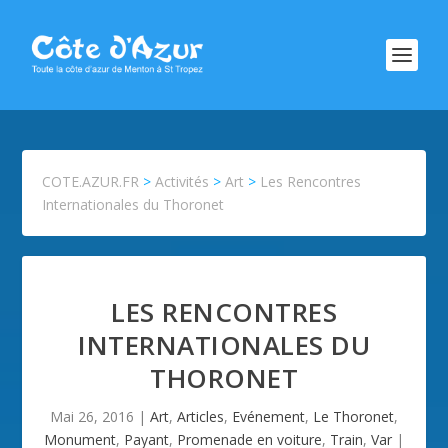
COTE.AZUR.FR
>
Activités
>
Art
>
Les Rencontres
Internationales du Thoronet
LES RENCONTRES
INTERNATIONALES DU
THORONET
Mai 26, 2016
|
Art
,
Articles
,
Evénement
,
Le Thoronet
,
Monument
,
Payant
,
Promenade en voiture
,
Train
,
Var
|