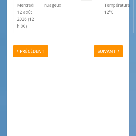
Mercredi
nuageux
Température
12 août
12°C
2026
(12
h 00)
PRÉCÉDENT
SUIVANT
Prévision météo Nice
Prévision météo
Saint-Martin-Vésubie