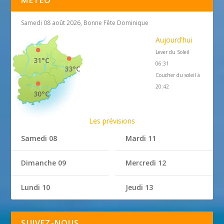
Samedi 08 août 2026, Bonne Fête Dominique
Aujourd'hui
Lever du Soleil
31°C
06:31
33°C
Coucher du soleil à
20:42
30°C
Les prévisions
Samedi 08
Mardi 11
Dimanche 09
Mercredi 12
Lundi 10
Jeudi 13
SUIVEZ-NOUS