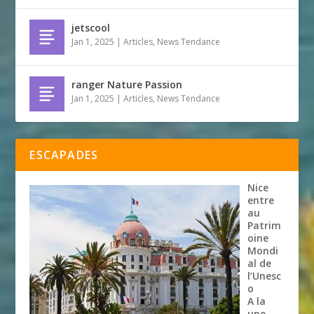
jetscool
Jan 1, 2025
|
Articles
,
News Tendance
ranger Nature Passion
Jan 1, 2025
|
Articles
,
News Tendance
ESCAPADES
Nice
entre
au
Patrim
oine
Mondi
al de
l’Unesc
o
A la
une