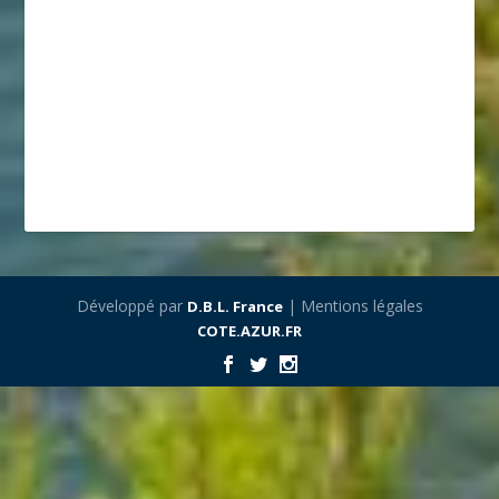
Développé par
| Mentions légales
D.B.L. France
COTE.AZUR.FR