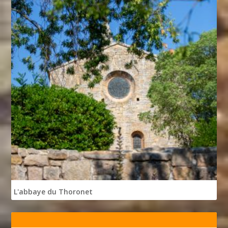
L'abbaye du Thoronet