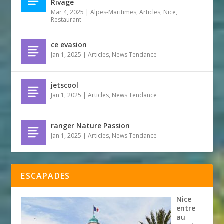
Rivage
Mar 4, 2025
|
Alpes-Maritimes
,
Articles
,
Nice
,
Restaurant
ce evasion
Jan 1, 2025
|
Articles
,
News Tendance
jetscool
Jan 1, 2025
|
Articles
,
News Tendance
ranger Nature Passion
Jan 1, 2025
|
Articles
,
News Tendance
ESCAPADES
Nice
entre
au