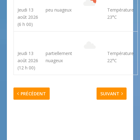
Jeudi 13
peu nuageux
Température
août 2026
23°C
(6 h 00)
Jeudi 13
partiellement
Température
août 2026
nuageux
22°C
(12 h 00)
PRÉCÉDENT
SUIVANT
Prévision météo St-
Prévision météo Nice
Tropez