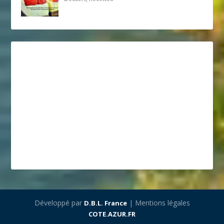
Développé par
| Mentions légales
D.B.L. France
COTE.AZUR.FR