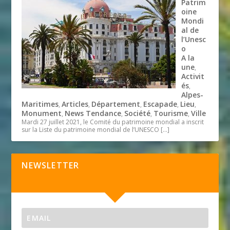
Patrim
oine
Mondi
al de
l’Unesc
o
A la
une
,
Activit
és
,
Alpes-
Maritimes
Articles
Département
Escapade
Lieu
,
,
,
,
,
Monument
News Tendance
Société
Tourisme
Ville
,
,
,
,
Mardi 27 juillet 2021, le Comité du patrimoine mondial a inscrit
sur la Liste du patrimoine mondial de l’UNESCO
[…]
NEWSLETTER