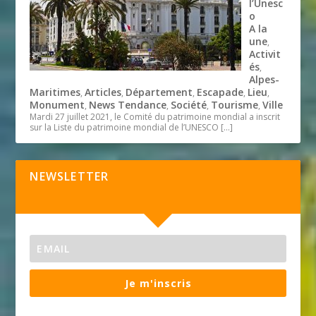
l’Unesc
o
A la
une
,
Activit
és
,
Alpes-
Maritimes
Articles
Département
Escapade
Lieu
,
,
,
,
,
Monument
News Tendance
Société
Tourisme
Ville
,
,
,
,
Mardi 27 juillet 2021, le Comité du patrimoine mondial a inscrit
sur la Liste du patrimoine mondial de l’UNESCO
[…]
NEWSLETTER
Je m'inscris