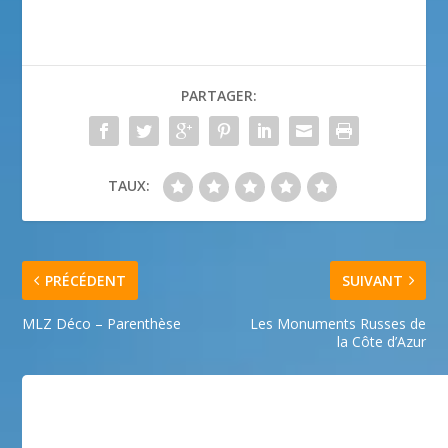
PARTAGER:
TAUX:
PRÉCÉDENT
SUIVANT
MLZ Déco – Parenthèse
Les Monuments Russes de
la Côte d’Azur