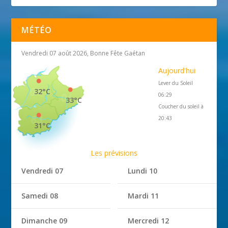
MÉTÉO
Vendredi 07 août 2026, Bonne Fête Gaétan
Aujourd'hui
Lever du Soleil
32°C
06:29
33°C
Coucher du soleil à
20:43
31°C
Les prévisions
Vendredi 07
Lundi 10
Samedi 08
Mardi 11
Dimanche 09
Mercredi 12