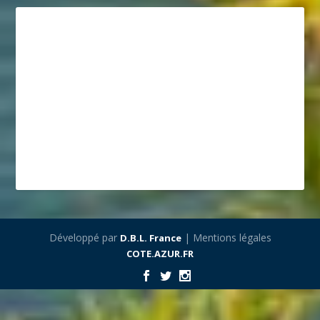
Développé par
| Mentions légales
D.B.L. France
COTE.AZUR.FR