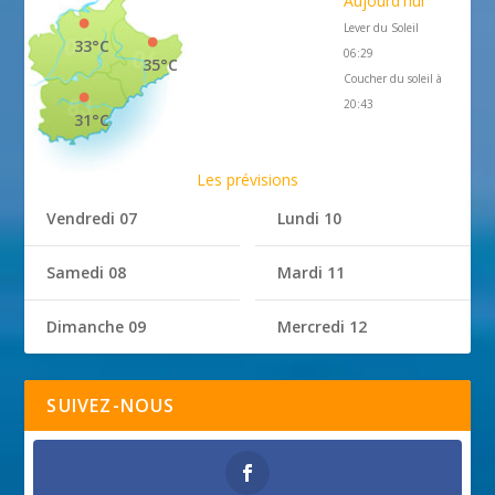
Aujourd'hui
Lever du Soleil
33°C
06:29
35°C
Coucher du soleil à
20:43
31°C
Les prévisions
Vendredi 07
Lundi 10
Samedi 08
Mardi 11
Dimanche 09
Mercredi 12
SUIVEZ-NOUS