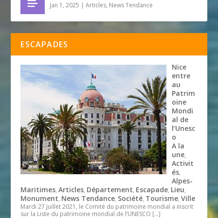
Jan 1, 2025
|
Articles
,
News Tendance
ESCAPADES
Nice
entre
au
Patrim
oine
Mondi
al de
l’Unesc
o
A la
une
,
Activit
és
,
Alpes-
Maritimes
Articles
Département
Escapade
Lieu
,
,
,
,
,
Monument
News Tendance
Société
Tourisme
Ville
,
,
,
,
Mardi 27 juillet 2021, le Comité du patrimoine mondial a inscrit
sur la Liste du patrimoine mondial de l’UNESCO
[…]