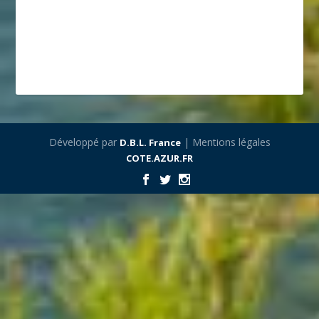
Développé par
| Mentions légales
D.B.L. France
COTE.AZUR.FR