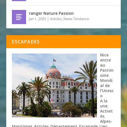
ranger Nature Passion
Jan 1, 2025
|
Articles
,
News Tendance
ESCAPADES
Nice
entre
au
Patrim
oine
Mondi
al de
l’Unesc
o
A la
une
,
Activit
és
,
Alpes-
Maritimes
Articles
Département
Escapade
Lieu
,
,
,
,
,