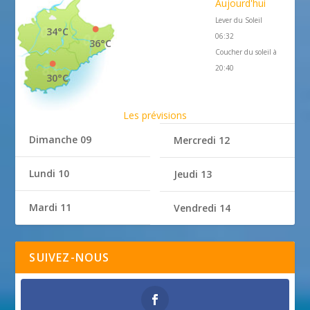
Aujourd'hui
Lever du Soleil
34°C
06:32
36°C
Coucher du soleil à
20:40
30°C
Les prévisions
Dimanche 09
Mercredi 12
Lundi 10
Jeudi 13
Mardi 11
Vendredi 14
SUIVEZ-NOUS