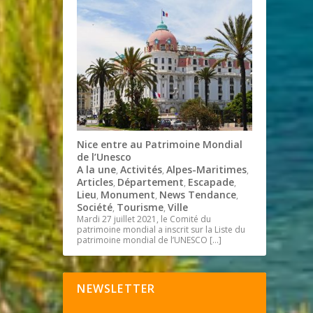
Nice entre au Patrimoine Mondial
de l’Unesco
A la une
Activités
Alpes-Maritimes
,
,
,
Articles
Département
Escapade
,
,
,
Lieu
Monument
News Tendance
,
,
,
Société
Tourisme
Ville
,
,
Mardi 27 juillet 2021, le Comité du
patrimoine mondial a inscrit sur la Liste du
patrimoine mondial de l’UNESCO
[…]
NEWSLETTER