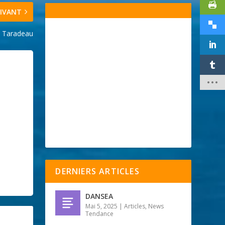
IVANT
: Taradeau
DERNIERS ARTICLES
DANSEA
Mai 5, 2025
|
Articles
,
News
Tendance