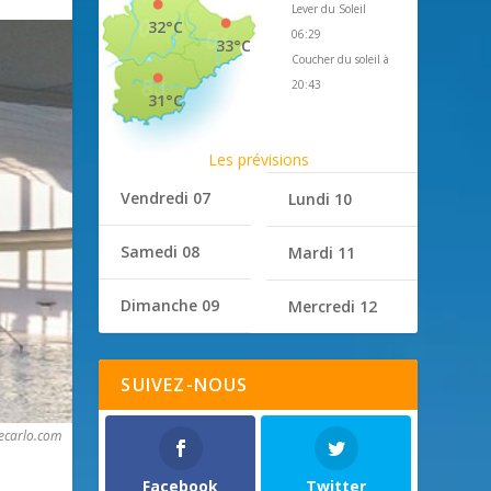
Lever du Soleil
32°C
06:29
33°C
Coucher du soleil à
20:43
31°C
Les prévisions
Vendredi 07
Lundi 10
Samedi 08
Mardi 11
Dimanche 09
Mercredi 12
SUIVEZ-NOUS
ecarlo.com
Facebook
Twitter