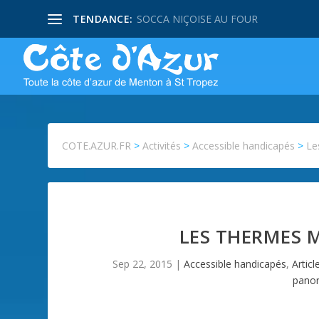
TENDANCE:
SOCCA NIÇOISE AU FOUR
COTE.AZUR.FR
>
Activités
>
Accessible handicapés
>
Le
LES THERMES 
Sep 22, 2015
|
Accessible handicapés
,
Articl
pano