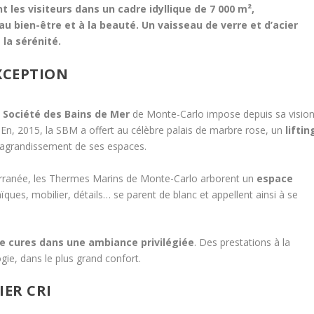
t les visiteurs dans un cadre idyllique de 7 000 m²,
u bien-être et à la beauté. Un vaisseau de verre et d’acier
 la sérénité.
XCEPTION
a
Société des Bains de Mer
de Monte-Carlo impose depuis sa visio
. En, 2015, la SBM a offert au célèbre palais de marbre rose, un
liftin
 agrandissement de ses espaces.
erranée, les Thermes Marins de Monte-Carlo arborent un
espace
ïques, mobilier, détails… se parent de blanc et appellent ainsi à se
de cures dans une ambiance privilégiée
. Des prestations à la
gie, dans le plus grand confort.
IER CRI