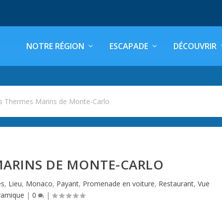
NOTRE RÉGION
ESCAPADE
DÉCOUVRIR
s Thermes Marins de Monte-Carlo
MARINS DE MONTE-CARLO
es
,
Lieu
,
Monaco
,
Payant
,
Promenade en voiture
,
Restaurant
,
Vue
ramique
|
0
|