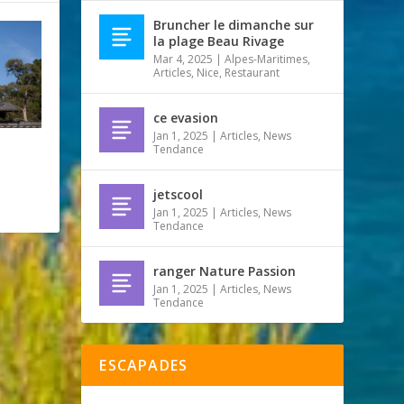
Bruncher le dimanche sur
la plage Beau Rivage
Mar 4, 2025
|
Alpes-Maritimes
,
Articles
,
Nice
,
Restaurant
ce evasion
Jan 1, 2025
|
Articles
,
News
Tendance
jetscool
Jan 1, 2025
|
Articles
,
News
Tendance
ranger Nature Passion
Jan 1, 2025
|
Articles
,
News
Tendance
ESCAPADES