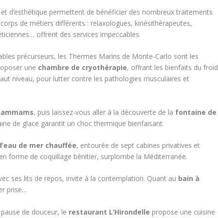
 et d’esthétique permettent de bénéficier des nombreux traitements
 corps de métiers différents : relaxologues, kinésithérapeutes,
éticiennes… offrent des services impeccables.
tables précurseurs, les Thermes Marins de Monte-Carlo sont les
proposer une
chambre de cryothérapie
, offrant les bienfaits du froid
haut niveau, pour lutter contre les pathologies musculaires et
hammams
, puis laissez-vous aller à la découverte de la
fontaine de
ne de glace garantit un choc thermique bienfaisant.
 d’eau de mer chauffée
, entourée de sept cabines privatives et
en forme de coquillage bénitier, surplombe la Méditerranée.
ec ses lits de repos, invite à la contemplation. Quant au
bain à
cher prise…
 pause de douceur, le
restaurant L’Hirondelle
propose une cuisine