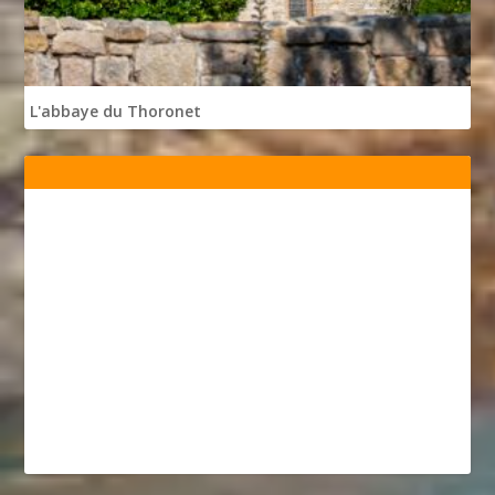
L'abbaye du Thoronet