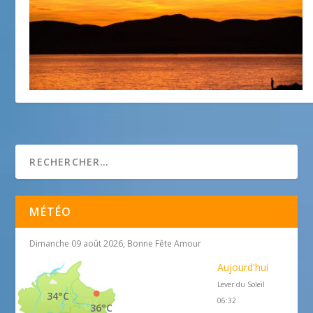
Coucher de soleil à Saint Raphaël
1 août 2018
MÉTÉO
Dimanche 09 août 2026, Bonne Fête Amour
Aujourd'hui
Lever du Soleil
34°C
06:32
36°C