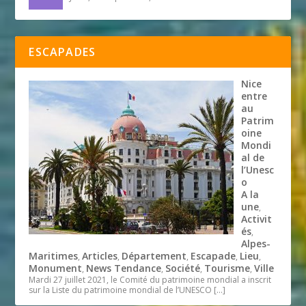
ESCAPADES
Nice
entre
au
Patrim
oine
Mondi
al de
l’Unesc
o
A la
une
,
Activit
és
,
Alpes-
Maritimes
Articles
Département
Escapade
Lieu
,
,
,
,
,
Monument
News Tendance
Société
Tourisme
Ville
,
,
,
,
Mardi 27 juillet 2021, le Comité du patrimoine mondial a inscrit
sur la Liste du patrimoine mondial de l’UNESCO
[…]