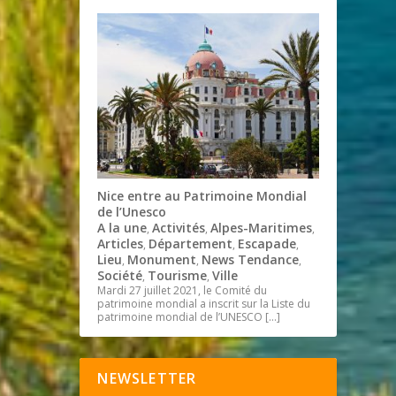
Nice entre au Patrimoine Mondial
de l’Unesco
A la une
Activités
Alpes-Maritimes
,
,
,
Articles
Département
Escapade
,
,
,
Lieu
Monument
News Tendance
,
,
,
Société
Tourisme
Ville
,
,
Mardi 27 juillet 2021, le Comité du
patrimoine mondial a inscrit sur la Liste du
patrimoine mondial de l’UNESCO
[…]
NEWSLETTER