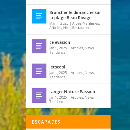
Bruncher le dimanche sur
la plage Beau Rivage
Mar 4, 2025
|
Alpes-Maritimes
,
Articles
,
Nice
,
Restaurant
ce evasion
Jan 1, 2025
|
Articles
,
News
Tendance
jetscool
Jan 1, 2025
|
Articles
,
News
Tendance
ranger Nature Passion
Jan 1, 2025
|
Articles
,
News
Tendance
ESCAPADES