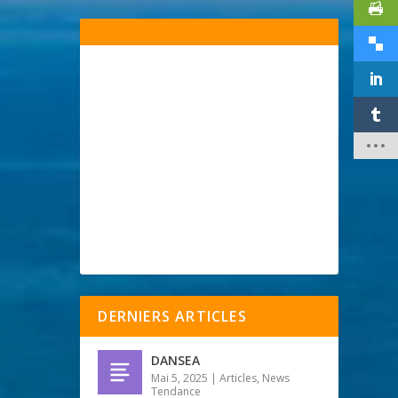
DERNIERS ARTICLES
DANSEA
Mai 5, 2025
|
Articles
,
News
Tendance