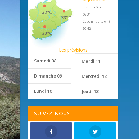
Lever du Soleil
32°C
06:31
33°C
Coucher du soleil à
20:42
30°C
Les prévisions
Samedi 08
Mardi 11
Dimanche 09
Mercredi 12
Lundi 10
Jeudi 13
SUIVEZ-NOUS