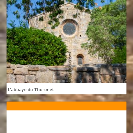
L'abbaye du Thoronet