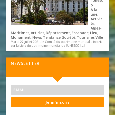
l’Unesc
o
A la
une
,
Activit
és
,
Alpes-
Maritimes
Articles
Département
Escapade
Lieu
,
,
,
,
,
Monument
News Tendance
Société
Tourisme
Ville
,
,
,
,
Mardi 27 juillet 2021, le Comité du patrimoine mondial a inscrit
sur la Liste du patrimoine mondial de l’UNESCO
[…]
NEWSLETTER
Je m'inscris