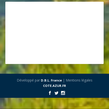
Développé par
| Mentions légales
D.B.L. France
COTE.AZUR.FR