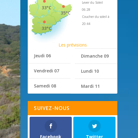
Lever du Soleil
33°C
06:28
35°C
Coucher du soleil à
20:44
33°C
Les prévisions
Jeudi 06
Dimanche 09
Vendredi 07
Lundi 10
Samedi 08
Mardi 11
SUIVEZ-NOUS
Facebook
Twitter