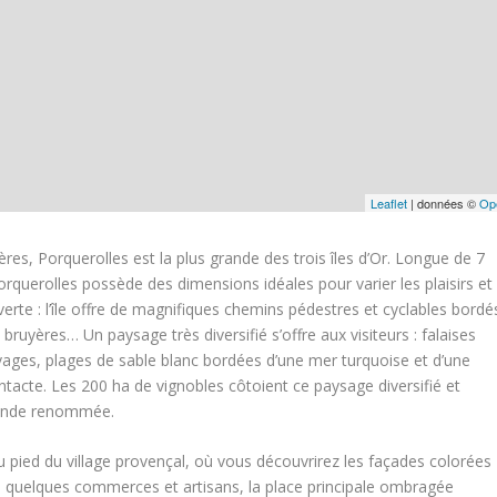
Leaflet
| données ©
Op
ères, Porquerolles est la plus grande des trois îles d’Or. Longue de 7
rquerolles possède des dimensions idéales pour varier les plaisirs et
rte : l’île offre de magnifiques chemins pédestres et cyclables bordé
bruyères… Un paysage très diversifié s’offre aux visiteurs : falaises
vages, plages de sable blanc bordées d’une mer turquoise et d’une
tacte. Les 200 ha de vignobles côtoient ce paysage diversifié et
rande renommée.
u pied du village provençal, où vous découvrirez les façades colorées
 quelques commerces et artisans, la place principale ombragée