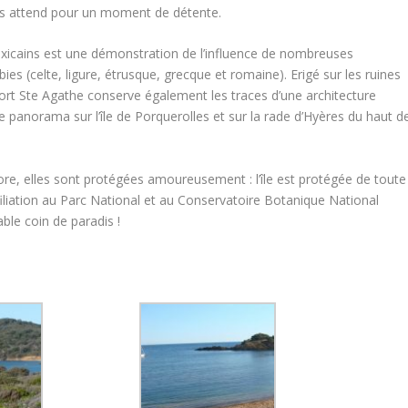
us attend pour un moment de détente.
exicains est une démonstration de l’influence de nombreuses
subies (celte, ligure, étrusque, grecque et romaine). Erigé sur les ruines
Fort Ste Agathe conserve également les traces d’une architecture
ste panorama sur l’île de Porquerolles et sur la rade d’Hyères du haut d
lore, elles sont protégées amoureusement : l’île est protégée de toute
filiation au Parc National et au Conservatoire Botanique National
ble coin de paradis !