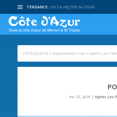
TENDANCE:
SOCCA NIÇOISE AU FOUR
COTE.AZUR.FR
>
Département
>
Var
>
Hyères-Les-Palm
PO
Avr 25, 2018
|
Hyères-Les-P