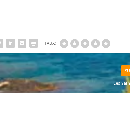
TAUX:
SU
Les Sali