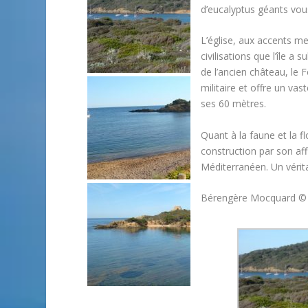
d’eucalyptus géants vo
L’église, aux accents m
civilisations que l’île a 
de l’ancien château, le 
militaire et offre un va
ses 60 mètres.
Quant à la faune et la f
construction par son af
Méditerranéen. Un vérita
Bérengère Mocquard ©