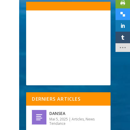
DERNIERS ARTICLES
DANSEA
Mai 5, 2025
|
Articles
,
News
Tendance