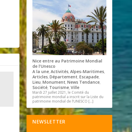
Nice entre au Patrimoine Mondial
de l’Unesco
A la une
Activités
Alpes-Maritimes
,
,
,
Articles
Département
Escapade
,
,
,
Lieu
Monument
News Tendance
,
,
,
Société
Tourisme
Ville
,
,
Mardi 27 juillet 2021, le Comité du
patrimoine mondial a inscrit sur la Liste du
patrimoine mondial de l’UNESCO
[…]
NEWSLETTER