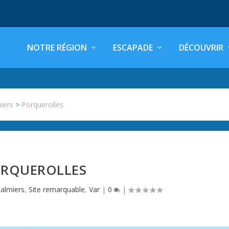
NOTRE RÉGION
ESCAPADE
DÉCOUVRIR
iers
>
Porquerolles
RQUEROLLES
almiers
,
Site remarquable
,
Var
|
0
|