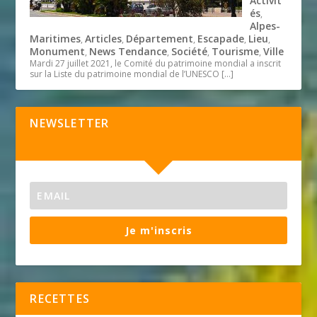
Activit
és
,
Alpes-
Maritimes
Articles
Département
Escapade
Lieu
,
,
,
,
,
Monument
News Tendance
Société
Tourisme
Ville
,
,
,
,
Mardi 27 juillet 2021, le Comité du patrimoine mondial a inscrit
sur la Liste du patrimoine mondial de l’UNESCO
[…]
NEWSLETTER
Je m'inscris
RECETTES