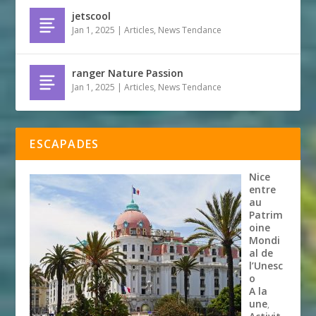
jetscool
Jan 1, 2025
|
Articles
,
News Tendance
ranger Nature Passion
Jan 1, 2025
|
Articles
,
News Tendance
ESCAPADES
Nice
entre
au
Patrim
oine
Mondi
al de
l’Unesc
o
A la
une
,