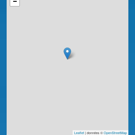
−
Leaflet
| données ©
OpenStreetMap