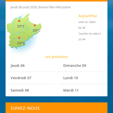
Jeudi 06 août 2026, Bonne Fête Félicissime
Aujourd'hui
Lever du Soleil
33°C
06:28
35°C
Coucher du soleil à
20:44
33°C
Les prévisions
Jeudi 06
Dimanche 09
Vendredi 07
Lundi 10
Samedi 08
Mardi 11
SUIVEZ-NOUS