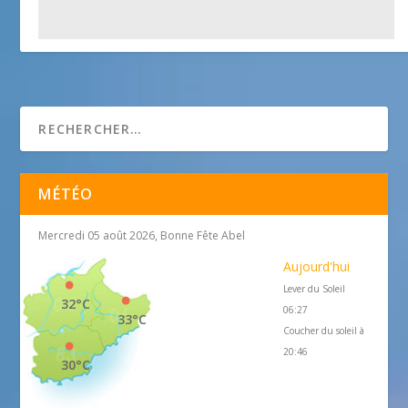
Eglise Saint Michel Archange
25 avril 2018
MÉTÉO
Mercredi 05 août 2026, Bonne Fête Abel
Aujourd'hui
Lever du Soleil
32°C
06:27
33°C
Coucher du soleil à
20:46
30°C