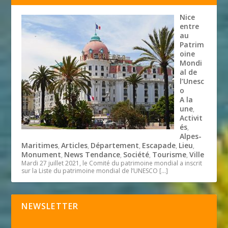
Nice
entre
au
Patrim
oine
Mondi
al de
l’Unesc
o
A la
une
,
Activit
és
,
Alpes-
Maritimes
Articles
Département
Escapade
Lieu
,
,
,
,
,
Monument
News Tendance
Société
Tourisme
Ville
,
,
,
,
Mardi 27 juillet 2021, le Comité du patrimoine mondial a inscrit
sur la Liste du patrimoine mondial de l’UNESCO
[…]
NEWSLETTER