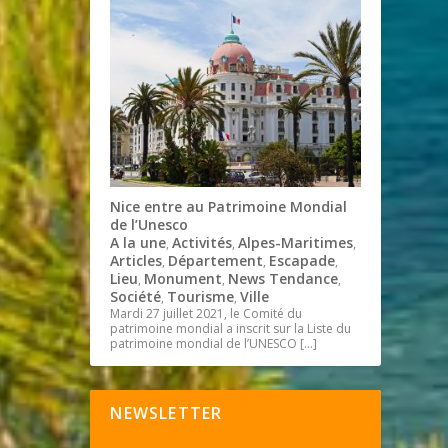
Nice entre au Patrimoine Mondial
de l’Unesco
A la une
Activités
Alpes-Maritimes
,
,
,
Articles
Département
Escapade
,
,
,
Lieu
Monument
News Tendance
,
,
,
Société
Tourisme
Ville
,
,
Mardi 27 juillet 2021, le Comité du
patrimoine mondial a inscrit sur la Liste du
patrimoine mondial de l’UNESCO
[…]
NEWSLETTER