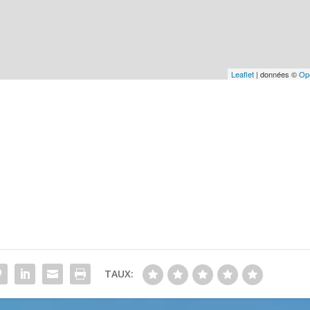
Leaflet
| données ©
Op
TAUX: