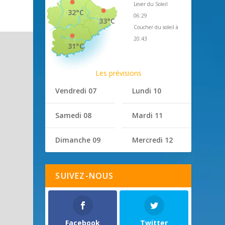
Lever du Soleil
32°C
06:29
33°C
Coucher du soleil à
20:43
31°C
Les prévisions
Vendredi 07
Lundi 10
Samedi 08
Mardi 11
Dimanche 09
Mercredi 12
SUIVEZ-NOUS
Facebook
Twitter