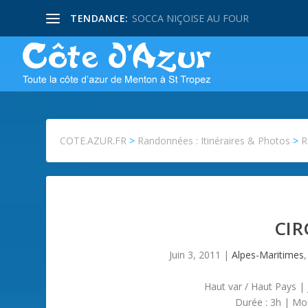
TENDANCE:
SOCCA NIÇOISE AU FOUR
COTE.AZUR.FR
>
Randonnées : Itinéraires & Photos
>
R
CIR
Juin 3, 2011
|
Alpes-Maritimes
Haut var / Haut Pays | 
Durée : 3h | Mo