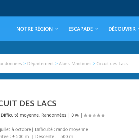
NOTRE RÉGION
ESCAPADE
DÉCOUVRIR
andonnées
>
Département
>
Alpes-Maritimes
>
Circuit des Lacs
CUIT DES LACS
,
Difficulté moyenne
,
Randonnées
|
0
|
juillet à octobre| Difficulté : rando moyenne
ntée : + 500 m | Descente : - 500 m