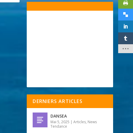
DERNIERS ARTICLES
DANSEA
Mai 5, 2025
|
Articles
,
News
Tendance