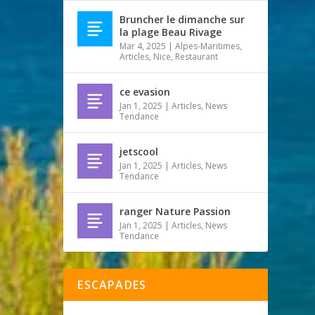
Bruncher le dimanche sur
la plage Beau Rivage
Mar 4, 2025
|
Alpes-Maritimes
,
Articles
,
Nice
,
Restaurant
ce evasion
Jan 1, 2025
|
Articles
,
News
Tendance
jetscool
Jan 1, 2025
|
Articles
,
News
Tendance
ranger Nature Passion
Jan 1, 2025
|
Articles
,
News
Tendance
ESCAPADES