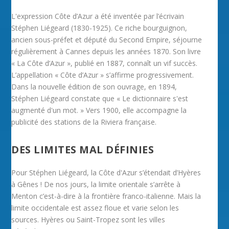
LA PLAGE
ANTIPOLIS
L'expression Côte d’Azur a été inventée par l’écrivain
Stéphen Liégeard (1830-1925). Ce riche bourguignon,
ancien sous-préfet et député du Second Empire, séjourne
régulièrement à Cannes depuis les années 1870. Son livre
« La Côte d’Azur », publié en 1887, connaît un vif succès.
L’appellation « Côte d’Azur » s’affirme progressivement.
Dans la nouvelle édition de son ouvrage, en 1894,
Stéphen Liégeard constate que « Le dictionnaire s'est
augmenté d'un mot. » Vers 1900, elle accompagne la
publicité des stations de la Riviera française.
DES LIMITES MAL DÉFINIES
Pour Stéphen Liégeard, la Côte d'Azur s’étendait d’Hyères
à Gênes ! De nos jours, la limite orientale s’arrête à
Menton c’est-à-dire à la frontière franco-italienne. Mais la
limite occidentale est assez floue et varie selon les
sources. Hyères ou Saint-Tropez sont les villes