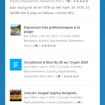
Articles
,
Département
,
Evénement
,
Nice
|
0
|
Bao Vuong est né en 1978 au Viêt Nam. En 1979, sa
famille fuit le pays en bateau, comme des...
Exposition Des préhistoriques à la
plage
par
Céline
|
Juin 30, 2025
|
A la une
,
Alpes-
Maritimes
,
Articles
,
Département
,
Evénement
,
Nice
|
0
|
Circulation à Nice du 05 au 13 juin 2025
par
Céline
|
Juin 5, 2025
|
A la une
,
Activités
,
Alpes-Maritimes
,
Articles
,
Département
,
Evénement
,
Nice
,
Ville
|
0
|
Concert Gospel Sophia Antipolis
par
Céline
|
Juin 2, 2025
|
A la une
,
Activités
,
Alpes-Maritimes
,
Articles
,
Evénement
|
0
|