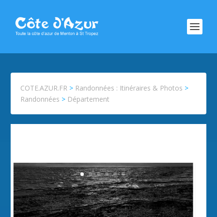
COTE.AZUR.FR
>
Randonnées : Itinéraires & Photos
>
Randonnées
>
Département