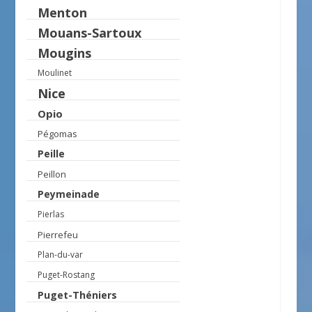
Menton
Mouans-Sartoux
Mougins
Moulinet
Nice
Opio
Pégomas
Peille
Peillon
Peymeinade
Pierlas
Pierrefeu
Plan-du-var
Puget-Rostang
Puget-Théniers