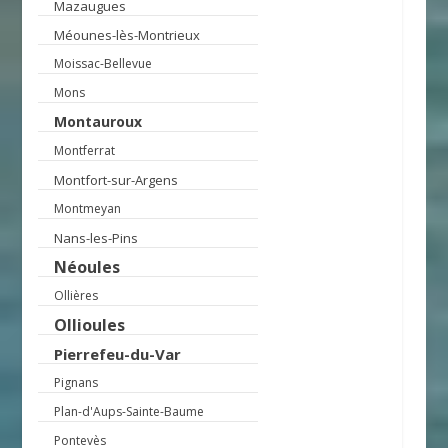
Mazaugues
Méounes-lès-Montrieux
Moissac-Bellevue
Mons
Montauroux
Montferrat
Montfort-sur-Argens
Montmeyan
Nans-les-Pins
Néoules
Ollières
Ollioules
Pierrefeu-du-Var
Pignans
Plan-d'Aups-Sainte-Baume
Pontevès