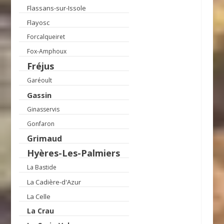
Flassans-sur-Issole
Flayosc
Forcalqueiret
Fox-Amphoux
Fréjus
Garéoult
Gassin
Ginasservis
Gonfaron
Grimaud
Hyères-Les-Palmiers
La Bastide
La Cadière-d'Azur
La Celle
La Crau