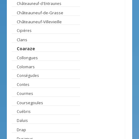
Châteauneuf-d'Entraunes
Châteauneuf-de-Grasse
Châteauneuf-Villevieille
Cipières
Clans
Coaraze
Collongues
Colomars
Conségudes
Contes
Courmes
Coursegoules
Cuébris
Daluis
Drap
Duranus