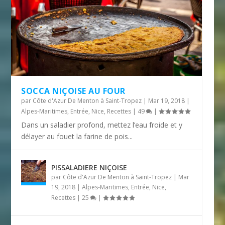
SOCCA NIÇOISE AU FOUR
par
Côte d'Azur De Menton à Saint-Tropez
|
Mar 19, 2018
|
Alpes-Maritimes
,
Entrée
,
Nice
,
Recettes
|
49
|
Dans un saladier profond, mettez l’eau froide et y
délayer au fouet la farine de pois...
PISSALADIERE NIÇOISE
par
Côte d'Azur De Menton à Saint-Tropez
|
Mar
19, 2018
|
Alpes-Maritimes
,
Entrée
,
Nice
,
Recettes
|
25
|