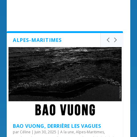
ALPES-MARITIMES
BAO VUONG, DERRIÈRE LES VAGUES
par
Céline
|
Juin 30, 2025
|
A la une
,
Alpes-Maritimes
,