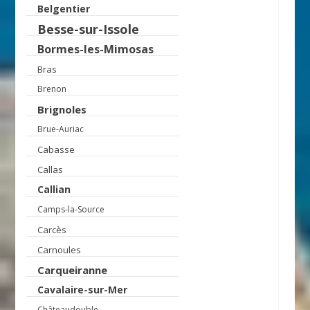
Belgentier
Besse-sur-Issole
Bormes-les-Mimosas
Bras
Brenon
Brignoles
Brue-Auriac
Cabasse
Callas
Callian
Camps-la-Source
Carcès
Carnoules
Carqueiranne
Cavalaire-sur-Mer
Châteaudouble