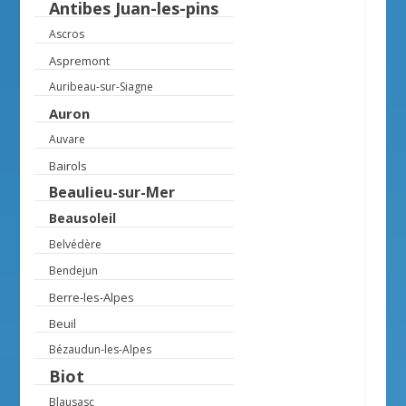
Antibes Juan-les-pins
Ascros
Aspremont
Auribeau-sur-Siagne
Auron
Auvare
Bairols
Beaulieu-sur-Mer
Beausoleil
Belvédère
Bendejun
Berre-les-Alpes
Beuil
Bézaudun-les-Alpes
Biot
Blausasc