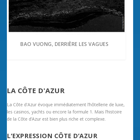
BAO VUONG, DERRIÈRE LES VAGUES
LA CÔTE D'AZUR
La Côte d'Azur évoque immédiatement l’hôtellerie de luxe,
les casinos, yachts ou encore la formule 1. Mais l’histoire
de la Côte d’Azur est bien plus riche et complexe.
L’EXPRESSION CÔTE D’AZUR
EXPOSITION DES PRÉHISTORIQUES À
MER À L’ÉPHÉMÈRE
STAGES DE CIRQUE À MONTE-CARLO
CONCERT GOSPEL SOPHIA
LA FÊTE DE LA MUSIQUE À TOULON