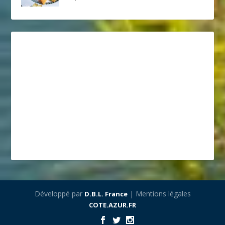
Développé par
| Mentions légales
D.B.L. France
COTE.AZUR.FR