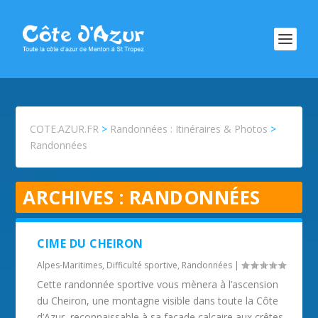
COTE.AZUR.FR
>
Randonnées : Itinéraires & Photos
>
Randonnées
ARCHIVES :
RANDONNÉES
CIME DU CHEIRON
Alpes-Maritimes
,
Difficulté sportive
,
Randonnées
|
Cette randonnée sportive vous mènera à l’ascension
du Cheiron, une montagne visible dans toute la Côte
d’Azur, reconnaissable à sa façade calcaire aux crêtes