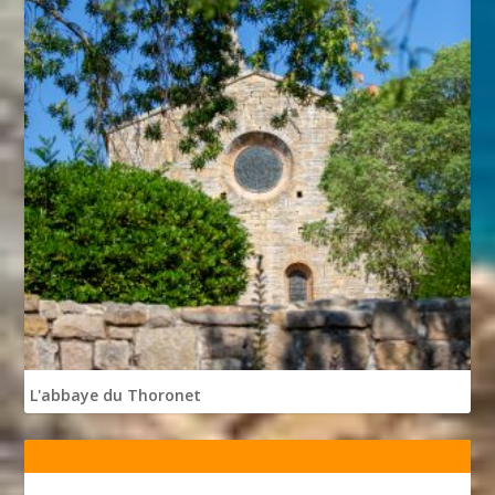
L'abbaye du Thoronet