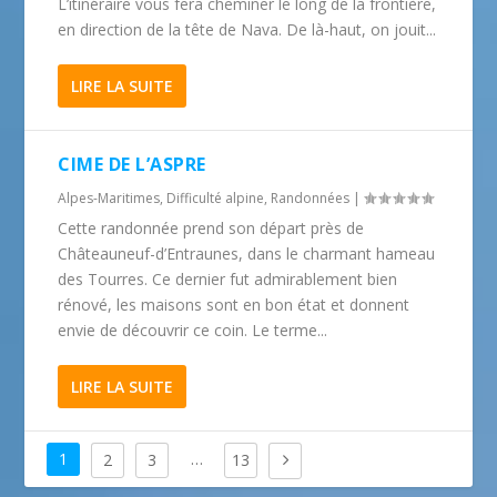
L’itinéraire vous fera cheminer le long de la frontière,
en direction de la tête de Nava. De là-haut, on jouit...
LIRE LA SUITE
CIME DE L’ASPRE
Alpes-Maritimes
,
Difficulté alpine
,
Randonnées
|
Cette randonnée prend son départ près de
Châteauneuf-d’Entraunes, dans le charmant hameau
des Tourres. Ce dernier fut admirablement bien
rénové, les maisons sont en bon état et donnent
envie de découvrir ce coin. Le terme...
LIRE LA SUITE
1
…
2
3
13