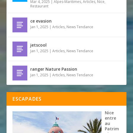
Mar 4, 2025
|
Alpes-Maritimes
,
Articles
,
Nice
,
Restaurant
ce evasion
Jan 1, 2025
|
Articles
,
News Tendance
jetscool
Jan 1, 2025
|
Articles
,
News Tendance
ranger Nature Passion
Jan 1, 2025
|
Articles
,
News Tendance
ESCAPADES
Nice
entre
au
Patrim