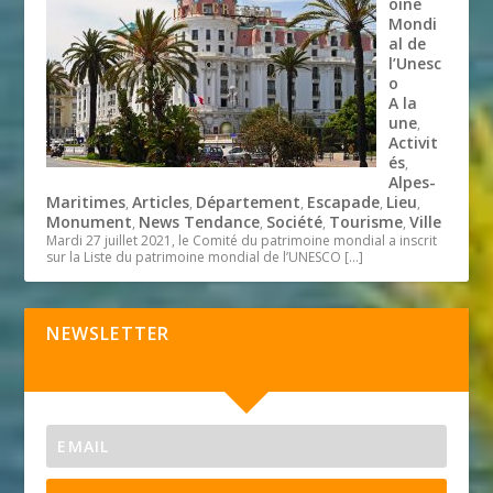
oine
Mondi
al de
l’Unesc
o
A la
une
,
Activit
és
,
Alpes-
Maritimes
Articles
Département
Escapade
Lieu
,
,
,
,
,
Monument
News Tendance
Société
Tourisme
Ville
,
,
,
,
Mardi 27 juillet 2021, le Comité du patrimoine mondial a inscrit
sur la Liste du patrimoine mondial de l’UNESCO
[…]
NEWSLETTER