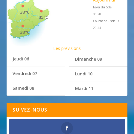
Lever du Soleil
33°C
06:28
35°C
Coucher du soleil à
20:44
33°C
Les prévisions
Jeudi 06
Dimanche 09
Vendredi 07
Lundi 10
Samedi 08
Mardi 11
SUIVEZ-NOUS