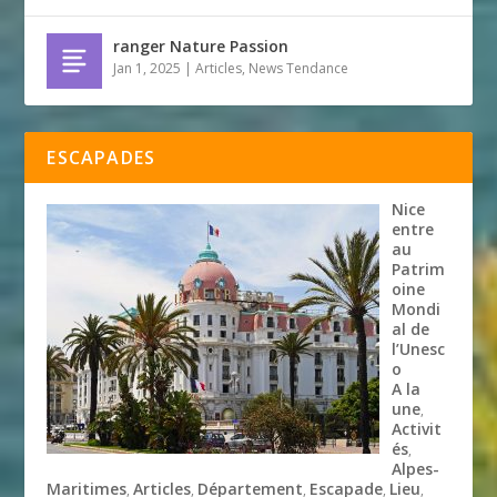
ranger Nature Passion
Jan 1, 2025
|
Articles
,
News Tendance
ESCAPADES
Nice
entre
au
Patrim
oine
Mondi
al de
l’Unesc
o
A la
une
,
Activit
és
,
Alpes-
Maritimes
Articles
Département
Escapade
Lieu
,
,
,
,
,