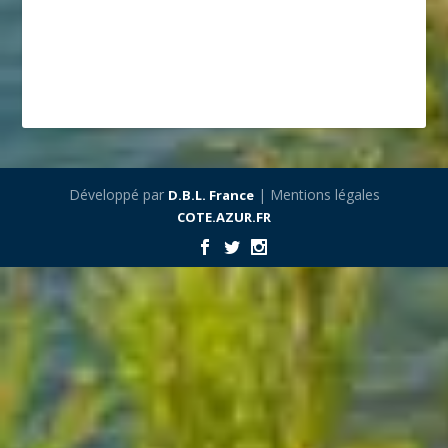
Développé par
| Mentions légales
D.B.L. France
COTE.AZUR.FR