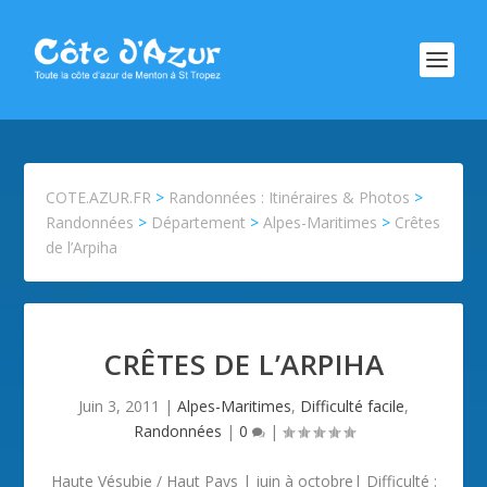
COTE.AZUR.FR
>
Randonnées : Itinéraires & Photos
>
Randonnées
>
Département
>
Alpes-Maritimes
>
Crêtes
de l’Arpiha
CRÊTES DE L’ARPIHA
Juin 3, 2011
|
Alpes-Maritimes
,
Difficulté facile
,
Randonnées
|
0
|
Haute Vésubie / Haut Pays | juin à octobre| Difficulté :