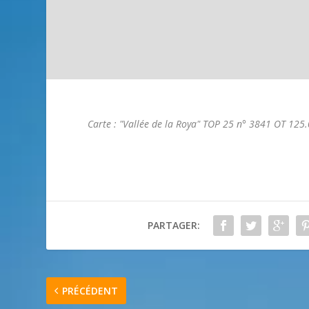
Carte : "Vallée de la Roya" TOP 25 n° 3841 OT 125
PARTAGER:
PRÉCÉDENT