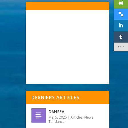
DERNIERS ARTICLES
DANSEA
Mai 5, 2025
|
Articles
,
News
Tendance