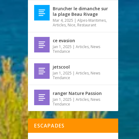
Bruncher le dimanche sur
la plage Beau Rivage
Mar 4, 2025
|
Alpes-Maritimes
,
Articles
,
Nice
,
Restaurant
ce evasion
Jan 1, 2025
|
Articles
,
News
Tendance
jetscool
Jan 1, 2025
|
Articles
,
News
Tendance
ranger Nature Passion
Jan 1, 2025
|
Articles
,
News
Tendance
ESCAPADES