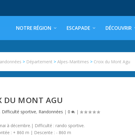
NOTRE RÉGION
ESCAPADE
DÉCOUVRIR
andonnées
>
Département
>
Alpes-Maritimes
>
Croix du Mont Agu
X DU MONT AGU
,
Difficulté sportive
,
Randonnées
|
0
|
i à décembre.| Difficulté : rando sportive.
ntée : + 860 m | Descente : - 860 m