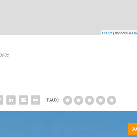
Leaflet
| données ©
Op
.000e
TAUX:
SU