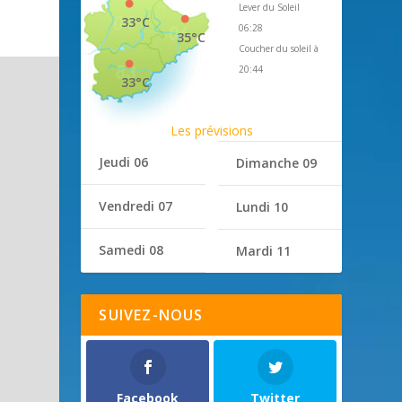
Lever du Soleil
33°C
06:28
35°C
Coucher du soleil à
20:44
33°C
Les prévisions
Jeudi 06
Dimanche 09
Vendredi 07
Lundi 10
Samedi 08
Mardi 11
SUIVEZ-NOUS
Facebook
Twitter