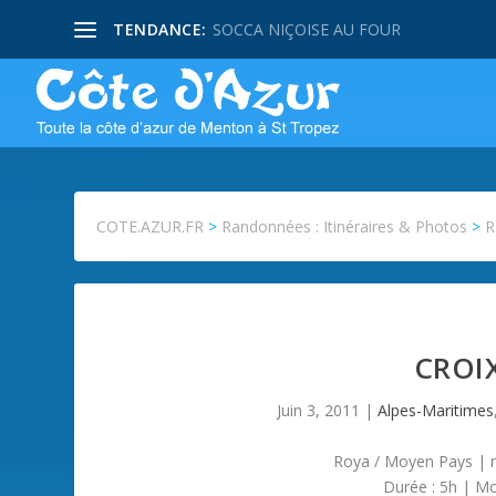
TENDANCE:
SOCCA NIÇOISE AU FOUR
COTE.AZUR.FR
>
Randonnées : Itinéraires & Photos
>
R
CROI
Juin 3, 2011
|
Alpes-Maritimes
Roya / Moyen Pays | ma
Durée : 5h | Mo