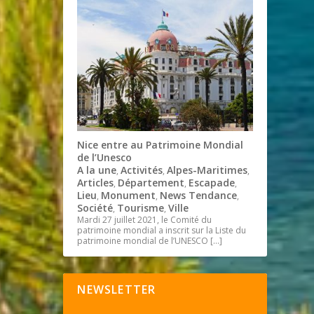
Nice entre au Patrimoine Mondial
de l’Unesco
A la une
Activités
Alpes-Maritimes
,
,
,
Articles
Département
Escapade
,
,
,
Lieu
Monument
News Tendance
,
,
,
Société
Tourisme
Ville
,
,
Mardi 27 juillet 2021, le Comité du
patrimoine mondial a inscrit sur la Liste du
patrimoine mondial de l’UNESCO
[…]
NEWSLETTER