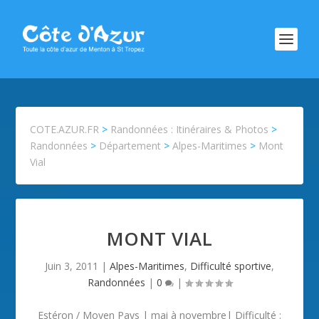
COTE.AZUR.FR
>
Randonnées : Itinéraires & Photos
>
Randonnées
>
Département
>
Alpes-Maritimes
>
Mont
Vial
MONT VIAL
Juin 3, 2011
|
Alpes-Maritimes
,
Difficulté sportive
,
Randonnées
|
0
|
Estéron / Moyen Pays | mai à novembre| Difficulté :