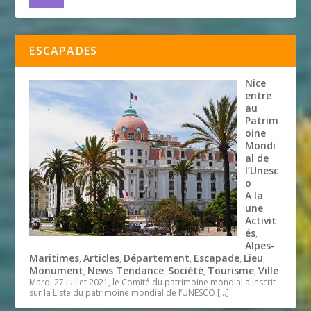
ESCAPADES
Nice
entre
au
Patrim
oine
Mondi
al de
l’Unesc
o
A la
une
,
Activit
és
,
Alpes-
Maritimes
Articles
Département
Escapade
Lieu
,
,
,
,
,
Monument
News Tendance
Société
Tourisme
Ville
,
,
,
,
Mardi 27 juillet 2021, le Comité du patrimoine mondial a inscrit
sur la Liste du patrimoine mondial de l’UNESCO
[…]