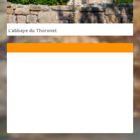
L'abbaye du Thoronet