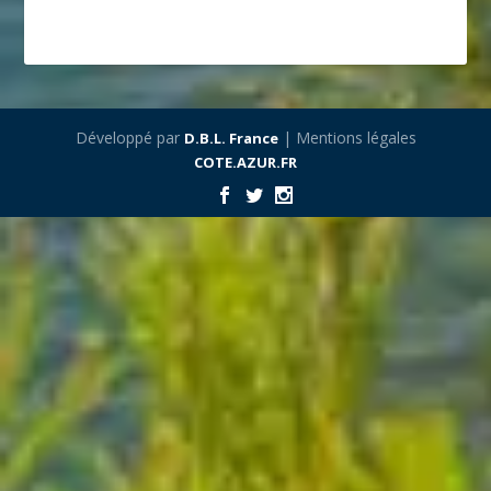
Développé par
| Mentions légales
D.B.L. France
COTE.AZUR.FR