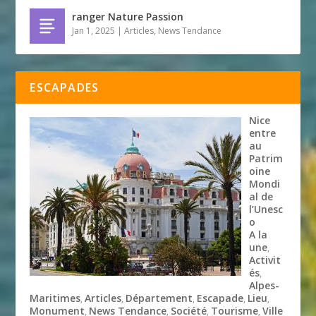
ranger Nature Passion
Jan 1, 2025
|
Articles
,
News Tendance
ESCAPADES
Nice
entre
au
Patrim
oine
Mondi
al de
l’Unesc
o
A la
une
,
Activit
és
,
Alpes-
Maritimes
Articles
Département
Escapade
Lieu
,
,
,
,
,
Monument
News Tendance
Société
Tourisme
Ville
,
,
,
,