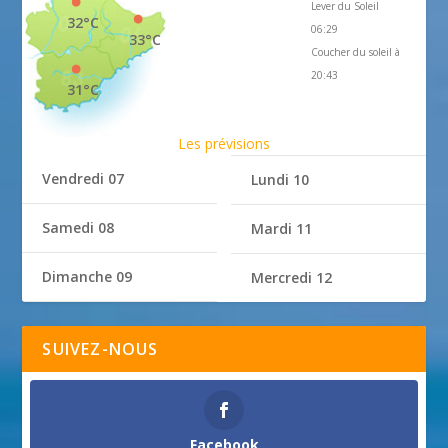
Lever du Soleil
32°C
06:29
33°C
Coucher du soleil à
20:43
31°C
Les prévisions
Vendredi 07
Lundi 10
Samedi 08
Mardi 11
Dimanche 09
Mercredi 12
SUIVEZ-NOUS
Facebook