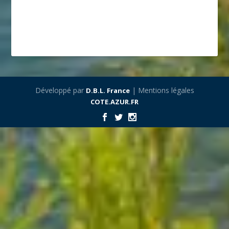
Développé par
| Mentions légales
D.B.L. France
COTE.AZUR.FR