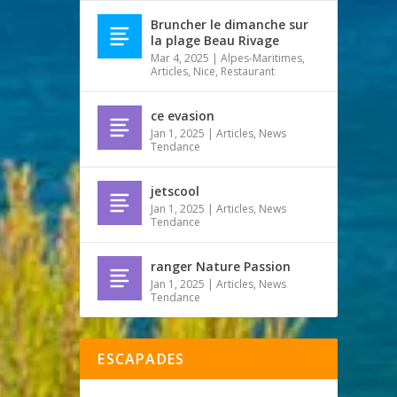
Bruncher le dimanche sur
la plage Beau Rivage
Mar 4, 2025
|
Alpes-Maritimes
,
Articles
,
Nice
,
Restaurant
ce evasion
Jan 1, 2025
|
Articles
,
News
Tendance
jetscool
Jan 1, 2025
|
Articles
,
News
Tendance
ranger Nature Passion
Jan 1, 2025
|
Articles
,
News
Tendance
ESCAPADES