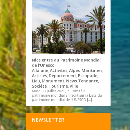
Nice entre au Patrimoine Mondial
de l’Unesco
A la une
Activités
Alpes-Maritimes
,
,
,
Articles
Département
Escapade
,
,
,
Lieu
Monument
News Tendance
,
,
,
Société
Tourisme
Ville
,
,
Mardi 27 juillet 2021, le Comité du
patrimoine mondial a inscrit sur la Liste du
patrimoine mondial de l’UNESCO
[…]
NEWSLETTER