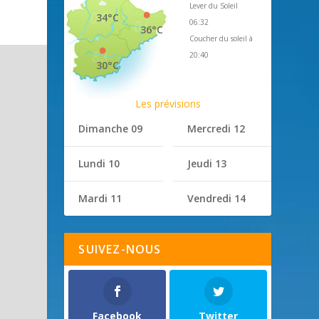
Lever du Soleil
34°C
06:32
36°C
Coucher du soleil à
20:40
30°C
Les prévisions
Dimanche 09
Mercredi 12
Lundi 10
Jeudi 13
Mardi 11
Vendredi 14
SUIVEZ-NOUS
Facebook
Twitter