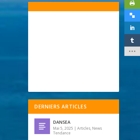
DERNIERS ARTICLES
DANSEA
Mai 5, 2025
|
Articles
,
News
Tendance