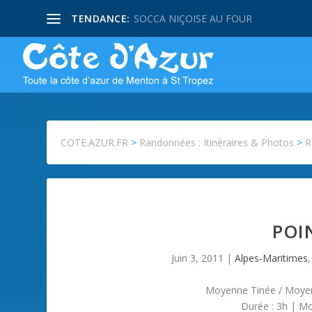
TENDANCE:
SOCCA NIÇOISE AU FOUR
COTE.AZUR.FR
>
Randonnées : Itinéraires & Photos
>
R
POI
Juin 3, 2011
|
Alpes-Maritimes
Moyenne Tinée / Moyen 
Durée : 3h | Mo