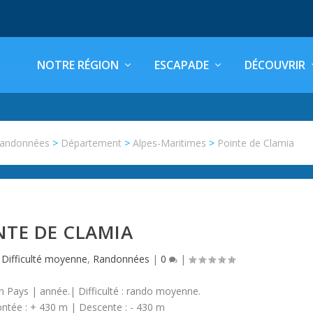
NOTRE RÉGION
ESCAPADE
DÉCOUVRIR
andonnées
>
Département
>
Alpes-Maritimes
>
Pointe de Clamia
NTE DE CLAMIA
,
Difficulté moyenne
,
Randonnées
|
0
|
Pays | année.| Difficulté : rando moyenne.
ntée : + 430 m | Descente : - 430 m