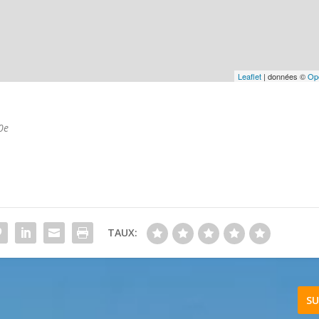
Leaflet
| données ©
Op
0e
TAUX:
SU