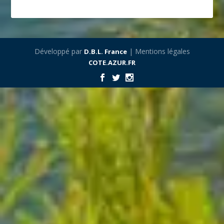
Développé par
| Mentions légales
D.B.L. France
COTE.AZUR.FR