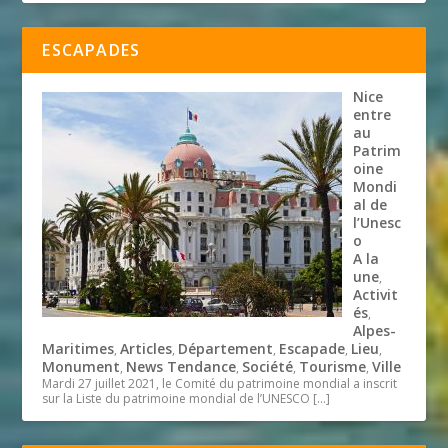
ESCAPADES
Nice
entre
au
Patrim
oine
Mondi
al de
l’Unesc
o
A la
une
,
Activit
és
,
Alpes-
Maritimes
Articles
Département
Escapade
Lieu
,
,
,
,
,
Monument
News Tendance
Société
Tourisme
Ville
,
,
,
,
Mardi 27 juillet 2021, le Comité du patrimoine mondial a inscrit
sur la Liste du patrimoine mondial de l’UNESCO
[…]