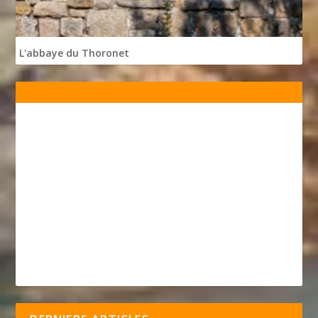
L'abbaye du Thoronet