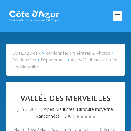
COTE.AZUR.FR
>
Randonnées : Itinéraires & Photos
>
Randonnées
>
Département
>
Alpes-Maritimes
>
Vallée
des Merveilles
VALLÉE DES MERVEILLES
Juin 3, 2011
|
Alpes-Maritimes
,
Difficulté moyenne
,
Randonnées
|
0
|
Haute Roya / Haut Pays | juillet à octobre | Difficulté :