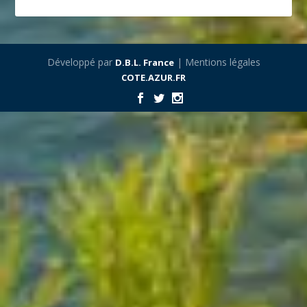
Développé par
| Mentions légales
D.B.L. France
COTE.AZUR.FR