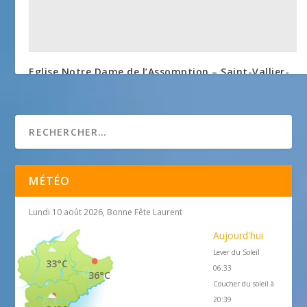
Eglise Notre Dame de l’Assomption – Saint-Vallier-
de-Thiey
25 avril 2018
MÉTÉO
Lundi 10 août 2026, Bonne Fête Laurent
Aujourd'hui
Lever du Soleil
33°C
06:33
36°C
Coucher du soleil à
20:39