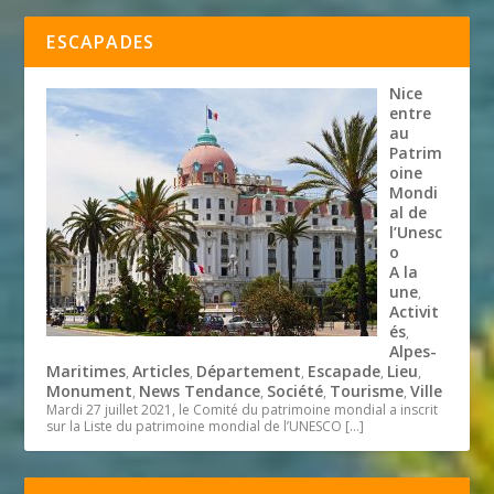
ESCAPADES
Nice
entre
au
Patrim
oine
Mondi
al de
l’Unesc
o
A la
une
,
Activit
és
,
Alpes-
Maritimes
Articles
Département
Escapade
Lieu
,
,
,
,
,
Monument
News Tendance
Société
Tourisme
Ville
,
,
,
,
Mardi 27 juillet 2021, le Comité du patrimoine mondial a inscrit
sur la Liste du patrimoine mondial de l’UNESCO
[…]