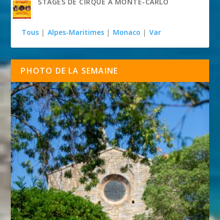
STAGES DE CIRQUE À MONTE-CARLO
Tous
|
Alpes-Maritimes
|
Monaco
|
Var
PHOTO DE LA SEMAINE