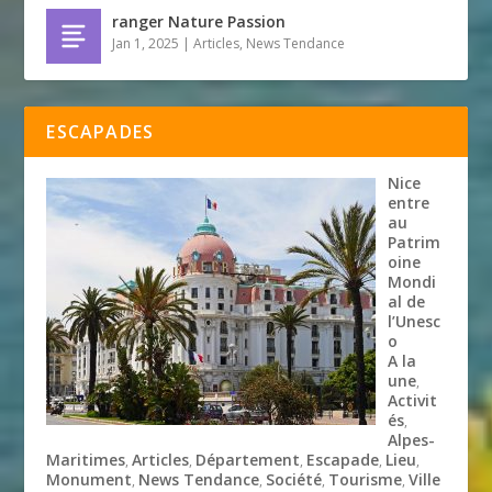
ranger Nature Passion
Jan 1, 2025
|
Articles
,
News Tendance
ESCAPADES
Nice
entre
au
Patrim
oine
Mondi
al de
l’Unesc
o
A la
une
,
Activit
és
,
Alpes-
Maritimes
Articles
Département
Escapade
Lieu
,
,
,
,
,
Monument
News Tendance
Société
Tourisme
Ville
,
,
,
,