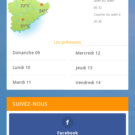
Lever du Soleil
33°C
06:32
34°C
Coucher du soleil à
20:40
31°C
Les prévisions
Dimanche 09
Mercredi 12
Lundi 10
Jeudi 13
Mardi 11
Vendredi 14
SUIVEZ-NOUS
Facebook