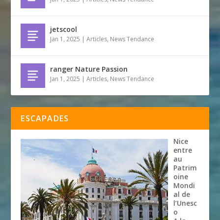
jetscool
Jan 1, 2025
|
Articles
,
News Tendance
ranger Nature Passion
Jan 1, 2025
|
Articles
,
News Tendance
ESCAPADES
Nice
entre
au
Patrim
oine
Mondi
al de
l’Unesc
o