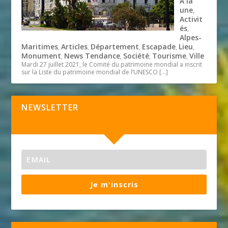
A la
une
,
Activit
és
,
Alpes-
Maritimes
Articles
Département
Escapade
Lieu
,
,
,
,
,
Monument
News Tendance
Société
Tourisme
Ville
,
,
,
,
Mardi 27 juillet 2021, le Comité du patrimoine mondial a inscrit
sur la Liste du patrimoine mondial de l’UNESCO
[…]
NEWSLETTER
Je m'inscris