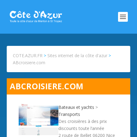
COTE.AZUR.FR
>
Sites internet de la côte d'azur
>
ABcroisiere.com
ABCROISIERE.COM
Bateaux et yachts
>
Transports
Des croisières à des prix
discounts toute l’année
2 route de Bellet 06200 Nice