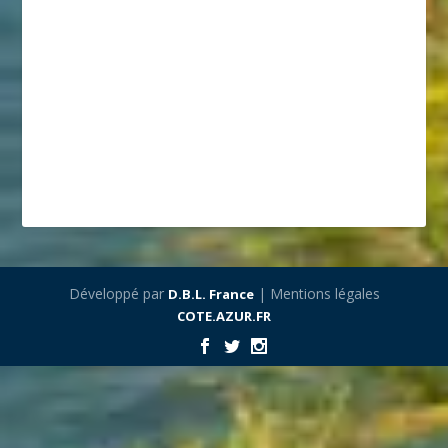
Développé par
| Mentions légales
D.B.L. France
COTE.AZUR.FR