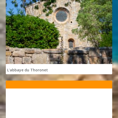
L'abbaye du Thoronet