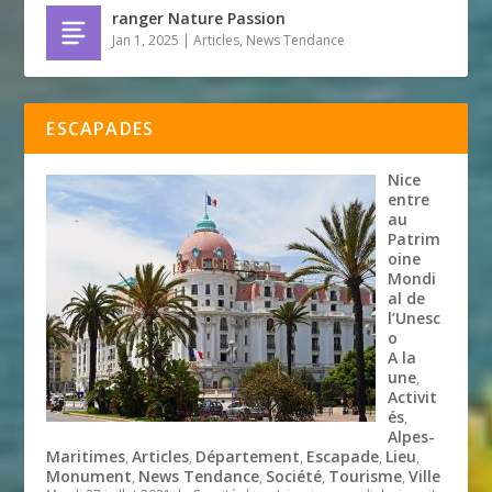
ranger Nature Passion
Jan 1, 2025
|
Articles
,
News Tendance
ESCAPADES
Nice
entre
au
Patrim
oine
Mondi
al de
l’Unesc
o
A la
une
,
Activit
és
,
Alpes-
Maritimes
Articles
Département
Escapade
Lieu
,
,
,
,
,
Monument
News Tendance
Société
Tourisme
Ville
,
,
,
,