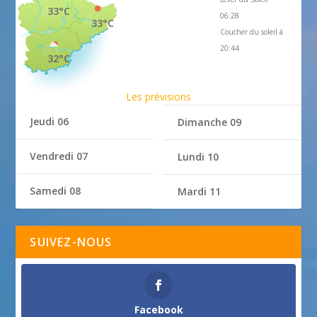
33°C
06:28
33°C
Coucher du soleil à
20:44
32°C
Les prévisions
Jeudi 06
Dimanche 09
Vendredi 07
Lundi 10
Samedi 08
Mardi 11
SUIVEZ-NOUS
Facebook