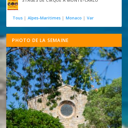
STAGES DE CIRQUE À MONTE-CARLO
Tous
|
Alpes-Maritimes
|
Monaco
|
Var
PHOTO DE LA SEMAINE