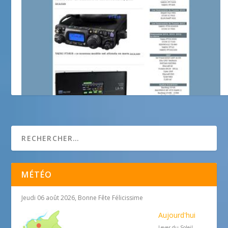
F8bdx, Station Radioamateur du Departement 06.
MÉTÉO
Jeudi 06 août 2026, Bonne Fête Félicissime
Aujourd'hui
Lever du Soleil